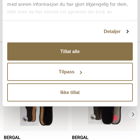
holder skoene friske ved å absorbere fuktighet og redusere lukt.
med annen informasjon du har gjort tilgjengelig for dem,
Produktet er ideell for forretningssko og klassiske herresko.
eller som de har samlet inn gjennom din bruk av
tjenestene deres.
Art. nr
97343001
Lev. art. nr
4009
Detaljer
Tillat alle
Lignende produkter
Tilpass
Ikke tillat
BERGAL
BERGAL