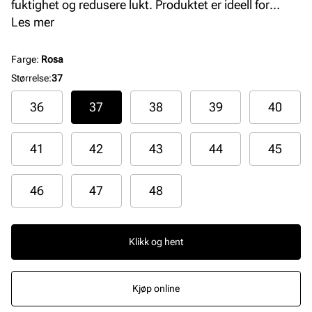
fuktighet og redusere lukt. Produktet er ideell for
forretningssko og klassiske herresko.
Les mer
Farge
:
Rosa
Størrelse
:
37
36
37
38
39
40
41
42
43
44
45
46
47
48
Klikk og hent
Kjøp online