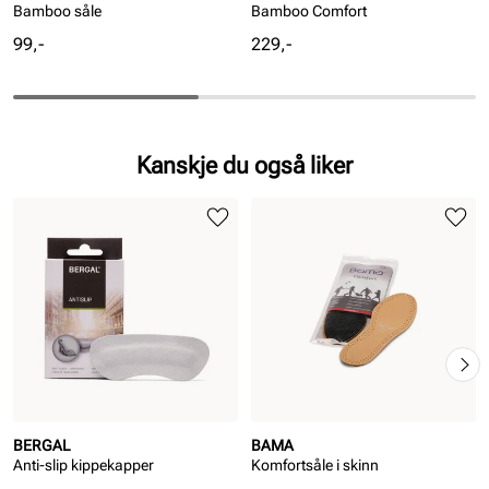
Bamboo såle
Bamboo Comfort
Pris
Pris
99,-
229,-
Kanskje du også liker
BERGAL
BAMA
Anti-slip kippekapper
Komfortsåle i skinn