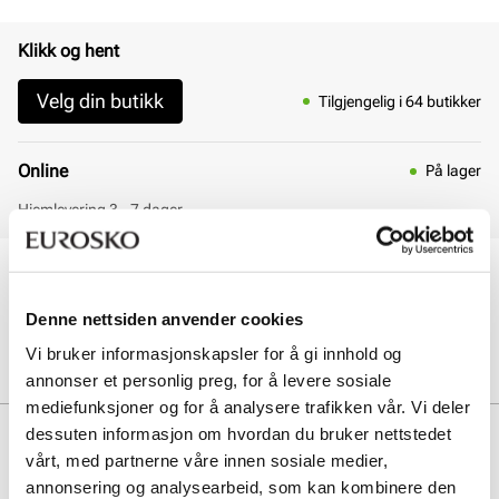
Klikk og hent
Velg din butikk
Tilgjengelig i 64 butikker
Online
På lager
Hjemlevering 3 - 7 dager
30 dagers åpent kjøp
Klikk og hent innen 30 minutter
Denne nettsiden anvender cookies
Hjemlevering 3-7 dager
Gratis retur i butikk
Vi bruker informasjonskapsler for å gi innhold og
annonser et personlig preg, for å levere sosiale
mediefunksjoner og for å analysere trafikken vår. Vi deler
Beskrivelse
dessuten informasjon om hvordan du bruker nettstedet
vårt, med partnerne våre innen sosiale medier,
Rent naturprodukt, vegetabilsk garvet skinn av høy kvalitet. Sålen
annonsering og analysearbeid, som kan kombinere den