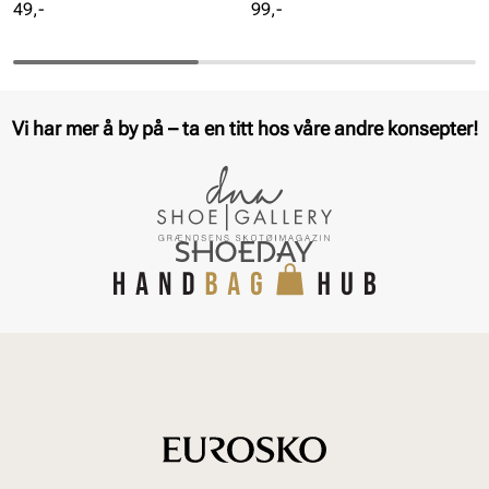
Pris
Pris
49,-
99,-
Vi har mer å by på – ta en titt hos våre andre konsepter!