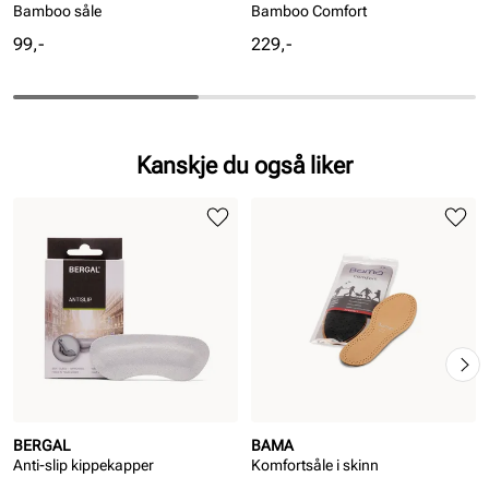
Bamboo såle
Bamboo Comfort
Pris
Pris
99,-
229,-
Kanskje du også liker
BERGAL
BAMA
Anti-slip kippekapper
Komfortsåle i skinn