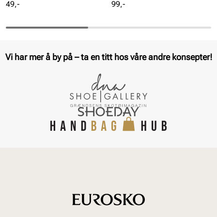
Pris
Pris
49,-
99,-
Vi har mer å by på – ta en titt hos våre andre konsepter!