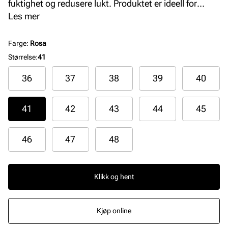
fuktighet og redusere lukt. Produktet er ideell for
forretningssko og klassiske herresko.
Les mer
Farge
:
Rosa
Størrelse
:
41
36
37
38
39
40
41
42
43
44
45
46
47
48
Klikk og hent
Kjøp online