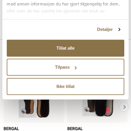
holder skoene friske ved å absorbere fuktighet og redusere lukt.
med annen informasjon du har gjort tilgjengelig for dem,
Produktet er ideell for forretningssko og klassiske herresko.
eller som de har samlet inn gjennom din bruk av
tjenestene deres.
Art. nr
97343001
Lev. art. nr
4009
Detaljer
Tillat alle
Lignende produkter
Tilpass
Ikke tillat
BERGAL
BERGAL