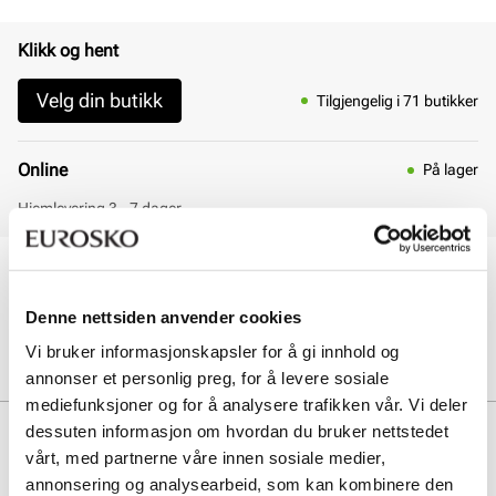
Klikk og hent
Velg din butikk
Tilgjengelig i 71 butikker
Online
På lager
Hjemlevering 3 - 7 dager
30 dagers åpent kjøp
Klikk og hent innen 30 minutter
Denne nettsiden anvender cookies
Hjemlevering 3-7 dager
Gratis retur i butikk
Vi bruker informasjonskapsler for å gi innhold og
annonser et personlig preg, for å levere sosiale
mediefunksjoner og for å analysere trafikken vår. Vi deler
Beskrivelse
dessuten informasjon om hvordan du bruker nettstedet
vårt, med partnerne våre innen sosiale medier,
Rent naturprodukt, vegetabilsk garvet skinn av høy kvalitet. Sålen
annonsering og analysearbeid, som kan kombinere den