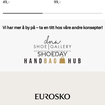
Pris
Pris
49,-
99,-
Vi har mer å by på – ta en titt hos våre andre konsepter!