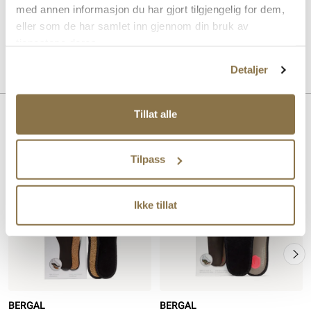
holder skoene friske ved å absorbere fuktighet og redusere lukt.
med annen informasjon du har gjort tilgjengelig for dem,
Produktet er ideell for forretningssko og klassiske herresko.
eller som de har samlet inn gjennom din bruk av
tjenestene deres.
Art. nr
97343001
Lev. art. nr
4009
Detaljer
Tillat alle
Lignende produkter
Tilpass
Ikke tillat
BERGAL
BERGAL