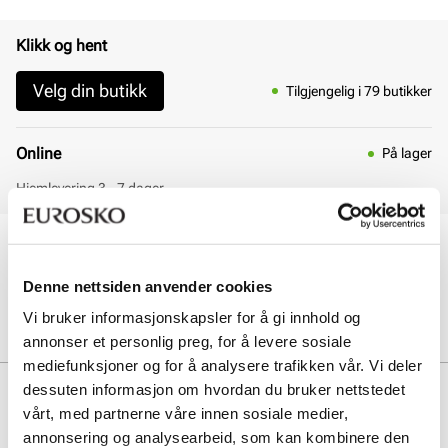
Klikk og hent
Velg din butikk
Tilgjengelig i 79 butikker
Online
På lager
Hjemlevering 3 - 7 dager
30 dagers åpent kjøp
Klikk og hent innen 30 minutter
Denne nettsiden anvender cookies
Hjemlevering 3-7 dager
Gratis retur i butikk
Vi bruker informasjonskapsler for å gi innhold og
annonser et personlig preg, for å levere sosiale
mediefunksjoner og for å analysere trafikken vår. Vi deler
Beskrivelse
dessuten informasjon om hvordan du bruker nettstedet
vårt, med partnerne våre innen sosiale medier,
Rent naturprodukt, vegetabilsk garvet skinn av høy kvalitet. Sålen
annonsering og analysearbeid, som kan kombinere den