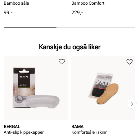
Bamboo såle
Bamboo Comfort
Pris
Pris
99,-
229,-
Kanskje du også liker
BERGAL
BAMA
Anti-slip kippekapper
Komfortsåle i skinn