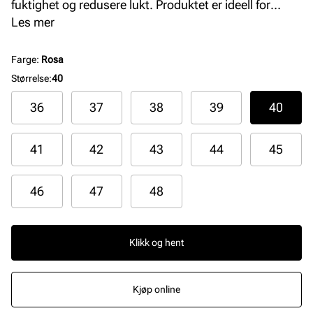
fuktighet og redusere lukt. Produktet er ideell for
forretningssko og klassiske herresko.
Les mer
Farge
:
Rosa
Størrelse
:
40
36
37
38
39
40
41
42
43
44
45
46
47
48
Klikk og hent
Kjøp online