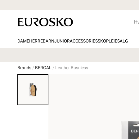
DAME
HERRE
BARN
JUNIOR
ACCESSORIES
SKOPLEIE
SALG
Brands
BERGAL
Leather Busniess