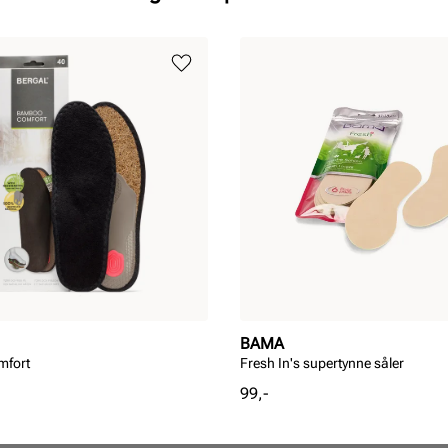
BAMA
fort
Fresh In's supertynne såler
Pris
99,-