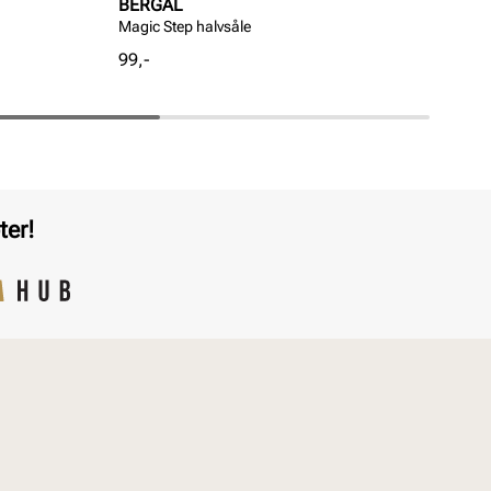
BERGAL
BE
Magic Step halvsåle
Halv
Pris
Pri
99,-
89,
ter!