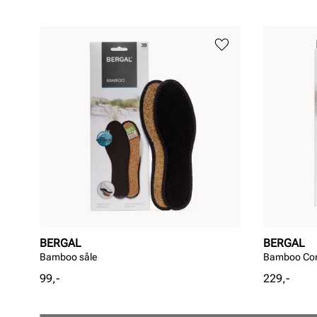
BERGAL
BERGAL
Bamboo såle
Bamboo Com
Pris
Pris
99,-
229,-