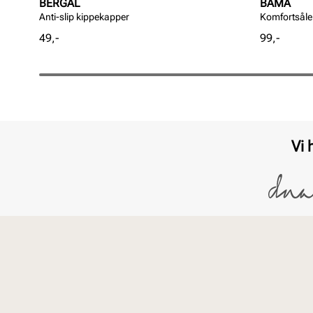
BERGAL
BAMA
Anti-slip kippekapper
Komfortsåle 
Pris
Pris
49,-
99,-
Vi 