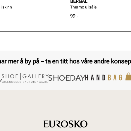
BERGAL
i skinn
Thermo ullsåle
Pris
99,-
har mer å by på – ta en titt hos våre andre konsep