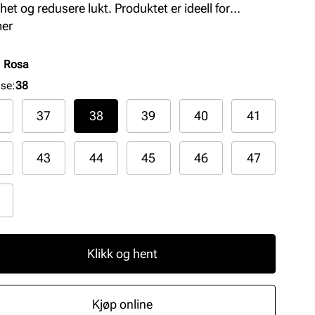
het og redusere lukt. Produktet er ideell for
tningssko og klassiske herresko.
mer
:
Rosa
lse
:
38
37
38
39
40
41
43
44
45
46
47
Klikk og hent
Kjøp online