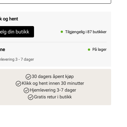
k og hent
elg din butikk
Tilgjengelig i 87 butikker
ine
På lager
levering 3 - 7 dager
30 dagers åpent kjøp
Klikk og hent innen 30 minutter
Hjemlevering 3-7 dager
Gratis retur i butikk