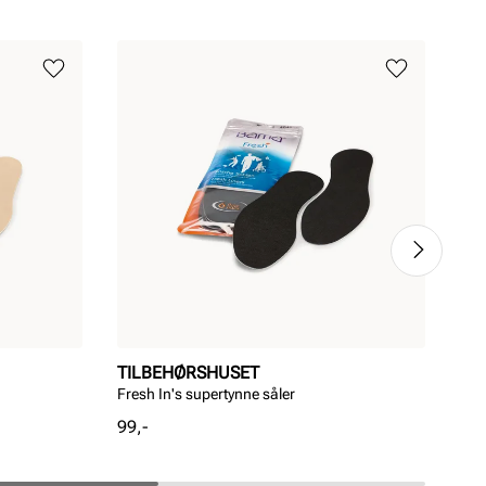
TILBEHØRSHUSET
BE
Fresh In's supertynne såler
Fre
Pris
Pri
99,-
99,