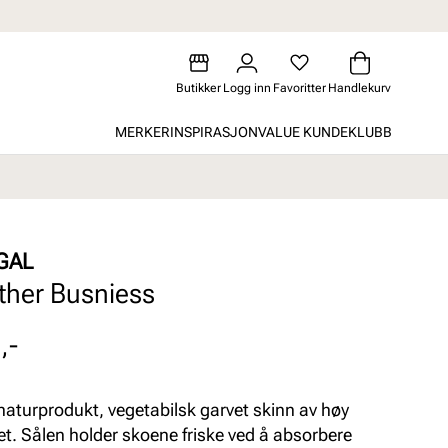
Butikker
Logg inn
Favoritter
Handlekurv
MERKER
INSPIRASJON
VALUE KUNDEKLUBB
GAL
ther Busniess
,-
naturprodukt, vegetabilsk garvet skinn av høy
tet. Sålen holder skoene friske ved å absorbere