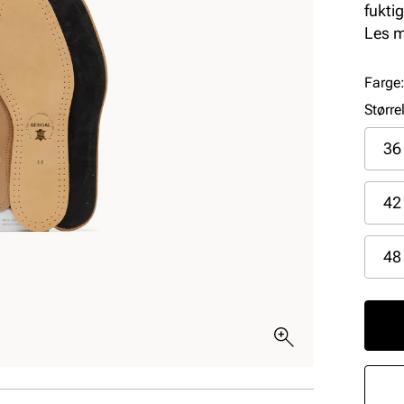
fuktig
forre
Les 
Farge
Større
36
42
48