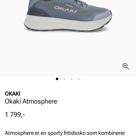
OKAKI
Okaki Atmosphere
Pris
1 799,-
Atmosphere er en sporty fritidssko som kombinerer