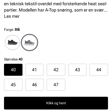
en teknisk tekstil-overdel med forsterkende heat seal-
partier. Modellen har A-Top snøring, som er en svært
praktisk og effektiv snørefunksjon. Yttersålen består
Les mer
av myk, responsiv og støtdempende EVA Phylon-
materiale, og den har gummi under som øker
Farge
:
Blå
slitestyrken. MaxGrip-teknologien sikrer et sikkert
fotfeste, perfekt for aktive dager. Ideell for både fritid
og sport, gir den en moderne og funksjonell stil.
Modellen er 100% vanntett med Sympatex-membran.
Størrelse
:
40
40
41
42
43
44
45
46
47
Klikk og hent