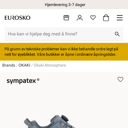
Hjemlevering 3-7 dager
På grunn av tekniske problemer kan vi ikke behandle ordre lagt på
nett for øyeblikket. Våre butikker er åpne i ordinære åpningstider.
Brands
OKAKI
Okaki Atmosphere