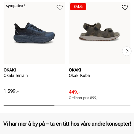
SALG
OKAKI
OKAKI
Okaki Terrain
Okaki Kuba
Pris
1 599,-
Rabattert
Ordinær
449,-
pris
pris
Ordinær pris
899,-
Pris
Pris
Vi har mer å by på – ta en titt hos våre andre konsepter!