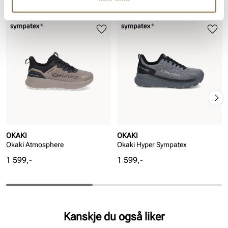
Lignende produkter
OKAKI
OKAKI
Okaki Atmosphere
Okaki Hyper Sympatex
Pris
Pris
1 599,-
1 599,-
Kanskje du også liker