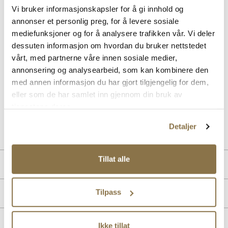
Beskrivelse
Vi bruker informasjonskapsler for å gi innhold og
annonser et personlig preg, for å levere sosiale
Atmosphere er en sporty fritidssko som kombinerer en teknisk
mediefunksjoner og for å analysere trafikken vår. Vi deler
tekstil-overdel med forsterkende heat seal-partier. Modellen har A-
Top snøring, som er en svært praktisk og effektiv snørefunksjon.
dessuten informasjon om hvordan du bruker nettstedet
Yttersålen består av myk, responsiv og støtdempende EVA Phylon-
vårt, med partnerne våre innen sosiale medier,
materiale, og den har gummi under som øker slitestyrken. MaxGrip-
annonsering og analysearbeid, som kan kombinere den
teknologien sikrer et sikkert fotfeste, perfekt for aktive dager. Ideell
med annen informasjon du har gjort tilgjengelig for dem,
for både fritid og sport, gir den en moderne og funksjonell stil.
Modellen er 100% vanntett med Sympatex-membran.
eller som de har samlet inn gjennom din bruk av
tjenestene deres.
Art. nr
05463020
Detaljer
Lev. art. nr
26V2350
Tillat alle
Produktdetaljer
Overdel:
Textil
Tilpass
Merke
For:
Textil
Såle:
Gummi
Membran:
Sympatex
Ikke tillat