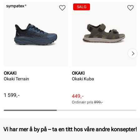
SALG
OKAKI
OKAKI
Okaki Terrain
Okaki Kuba
Pris
1 599,-
Rabattert
Ordinær
449,-
pris
pris
Ordinær pris
899,-
Pris
Pris
Vi har mer å by på – ta en titt hos våre andre konsepter!