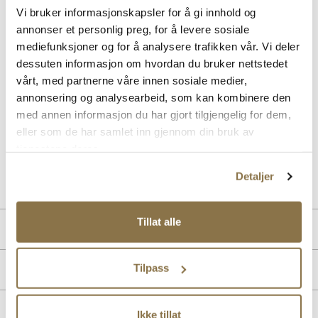
Beskrivelse
Vi bruker informasjonskapsler for å gi innhold og
annonser et personlig preg, for å levere sosiale
Atmosphere er en sporty fritidssko som kombinerer en teknisk
mediefunksjoner og for å analysere trafikken vår. Vi deler
tekstil-overdel med forsterkende heat seal-partier. Modellen har A-
Top snøring, som er en svært praktisk og effektiv snørefunksjon.
dessuten informasjon om hvordan du bruker nettstedet
Yttersålen består av myk, responsiv og støtdempende EVA Phylon-
vårt, med partnerne våre innen sosiale medier,
materiale, og den har gummi under som øker slitestyrken. MaxGrip-
annonsering og analysearbeid, som kan kombinere den
teknologien sikrer et sikkert fotfeste, perfekt for aktive dager. Ideell
med annen informasjon du har gjort tilgjengelig for dem,
for både fritid og sport, gir den en moderne og funksjonell stil.
Modellen er 100% vanntett med Sympatex-membran.
eller som de har samlet inn gjennom din bruk av
tjenestene deres.
Art. nr
05463020
Detaljer
Lev. art. nr
26V2350
Tillat alle
Produktdetaljer
Overdel:
Textil
Tilpass
Merke
For:
Textil
Såle:
Gummi
Membran:
Sympatex
Ikke tillat