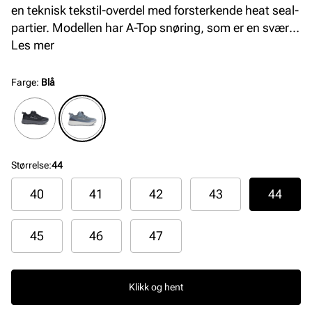
en teknisk tekstil-overdel med forsterkende heat seal-
partier. Modellen har A-Top snøring, som er en svært
praktisk og effektiv snørefunksjon. Yttersålen består
Les mer
av myk, responsiv og støtdempende EVA Phylon-
materiale, og den har gummi under som øker
Farge
:
Blå
slitestyrken. MaxGrip-teknologien sikrer et sikkert
fotfeste, perfekt for aktive dager. Ideell for både fritid
og sport, gir den en moderne og funksjonell stil.
Modellen er 100% vanntett med Sympatex-membran.
Størrelse
:
44
40
41
42
43
44
45
46
47
Klikk og hent