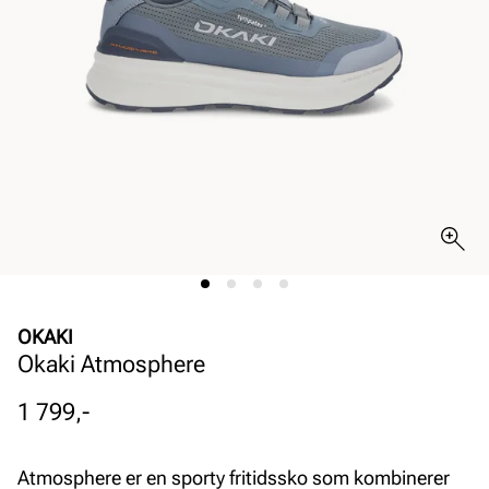
OKAKI
Okaki Atmosphere
Pris
1 799,-
Atmosphere er en sporty fritidssko som kombinerer