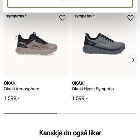
Lignende produkter
OKAKI
OKAKI
Okaki Atmosphere
Okaki Hyper Sympatex
Pris
Pris
1 599,-
1 599,-
Kanskje du også liker