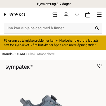
Hjemlevering 3-7 dager
På grunn av tekniske problemer kan vi ikke behandle ordre lagt på
nett for øyeblikket. Våre butikker er åpne i ordinære åpningstider.
Brands
OKAKI
Okaki Atmosphere