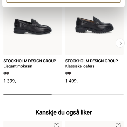
STOCKHOLM DESIGN GROUP
STOCKHOLM DESIGN GROUP
Elegant mokasin
Klassiske loafers
Pris
Pris
1 399,-
1 499,-
Kanskje du også liker