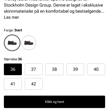
Stockholm Design Group. Denne er laget i eksklusive
skinnmaterialer på en komfortabel og bestselgende
såle med padding i hælkappen. Med sine tidstiktige
Les mer
detaljer passer denne loaferen godt til sesongens
antrekk og anledninger. Finnes i sort og brunt skinn.
Farge
:
Svart
Størrelse
:
36
36
37
38
39
40
41
42
Klikk og hent