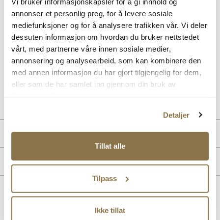
Vi bruker informasjonskapsler for å gi innhold og
Beskrivelse
annonser et personlig preg, for å levere sosiale
mediefunksjoner og for å analysere trafikken vår. Vi deler
Trendy loafer med lekker spenne designet for Stockholm Design
Group. Denne er laget i eksklusive skinnmaterialer på en komfortabel
dessuten informasjon om hvordan du bruker nettstedet
og bestselgende såle med padding i hælkappen. Med sine tidstiktige
vårt, med partnerne våre innen sosiale medier,
detaljer passer denne loaferen godt til sesongens antrekk og
annonsering og analysearbeid, som kan kombinere den
anledninger. Finnes i sort og brunt skinn.
med annen informasjon du har gjort tilgjengelig for dem,
eller som de har samlet inn gjennom din bruk av
Art. nr
33157001
tjenestene deres.
Lev. art. nr
25H1116
Detaljer
Produktdetaljer
Tillat alle
Overdel:
Skinn
Merke
For:
Skinn
Såle:
Syntet/Gummi
Tilpass
Lignende produkter
Ikke tillat