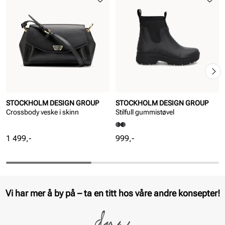
STOCKHOLM DESIGN GROUP
STOCKHOLM DESIGN GROUP
Crossbody veske i skinn
Stilfull gummistøvel
Pris
Pris
1 499,-
999,-
Vi har mer å by på – ta en titt hos våre andre konsepter!