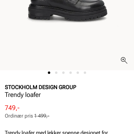
STOCKHOLM DESIGN GROUP
Trendy loafer
Rabattert
Ordinær
749,-
pris
pris
Ordinær pris
1 499,-
Pris
Pris
Trendy loafer med lekker spenne designet for