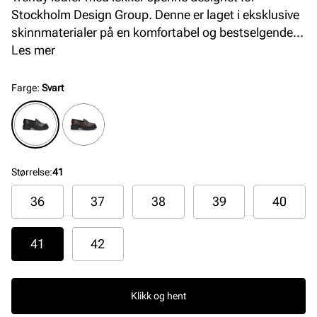
Stockholm Design Group. Denne er laget i eksklusive
skinnmaterialer på en komfortabel og bestselgende
såle med padding i hælkappen. Med sine tidstiktige
Les mer
detaljer passer denne loaferen godt til sesongens
antrekk og anledninger. Finnes i sort og brunt skinn.
Farge
:
Svart
Størrelse
:
41
36
37
38
39
40
41
42
Klikk og hent