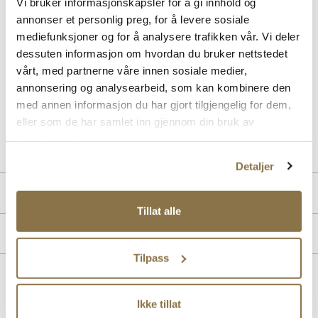
Vi bruker informasjonskapsler for å gi innhold og
Beskrivelse
annonser et personlig preg, for å levere sosiale
mediefunksjoner og for å analysere trafikken vår. Vi deler
Trendy loafer med lekker spenne designet for Stockholm Design
Group. Denne er laget i eksklusive skinnmaterialer på en komfortabel
dessuten informasjon om hvordan du bruker nettstedet
og bestselgende såle med padding i hælkappen. Med sine tidstiktige
vårt, med partnerne våre innen sosiale medier,
detaljer passer denne loaferen godt til sesongens antrekk og
annonsering og analysearbeid, som kan kombinere den
anledninger. Finnes i sort og brunt skinn.
med annen informasjon du har gjort tilgjengelig for dem,
eller som de har samlet inn gjennom din bruk av
Art. nr
33157001
tjenestene deres.
Lev. art. nr
25H1116
Detaljer
Produktdetaljer
Tillat alle
Overdel:
Skinn
Merke
For:
Skinn
Såle:
Syntet/Gummi
Tilpass
Lignende produkter
Ikke tillat