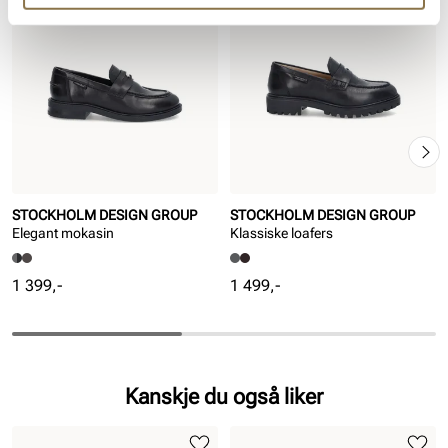
STOCKHOLM DESIGN GROUP
STOCKHOLM DESIGN GROUP
Elegant mokasin
Klassiske loafers
Pris
Pris
1 399,-
1 499,-
Kanskje du også liker