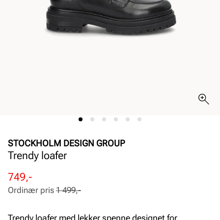
STOCKHOLM DESIGN GROUP
Trendy loafer
Rabattert
Ordinær
749,-
pris
pris
Ordinær pris
1 499,-
Pris
Pris
Trendy loafer med lekker spenne designet for