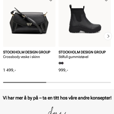
STOCKHOLM DESIGN GROUP
STOCKHOLM DESIGN GROUP
Crossbody veske i skinn
Stilfull gummistøvel
Pris
Pris
1 499,-
999,-
Vi har mer å by på – ta en titt hos våre andre konsepter!