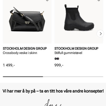
STOCKHOLM DESIGN GROUP
STOCKHOLM DESIGN GROUP
Crossbody veske i skinn
Stilfull gummistøvel
Pris
Pris
1 499,-
999,-
Vi har mer å by på – ta en titt hos våre andre konsepter!