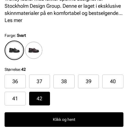
Stockholm Design Group. Denne er laget i eksklusive
skinnmaterialer på en komfortabel og bestselgende
såle med padding i hælkappen. Med sine tidstiktige
Les mer
detaljer passer denne loaferen godt til sesongens
antrekk og anledninger. Finnes i sort og brunt skinn.
Farge
:
Svart
Størrelse
:
42
36
37
38
39
40
41
42
Klikk og hent