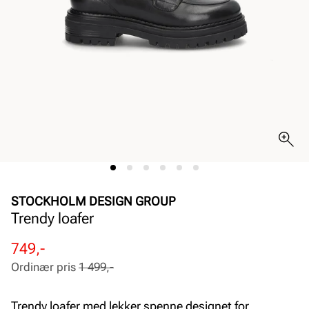
STOCKHOLM DESIGN GROUP
Trendy loafer
Rabattert
Ordinær
749,-
pris
pris
Ordinær pris
1 499,-
Pris
Pris
Trendy loafer med lekker spenne designet for