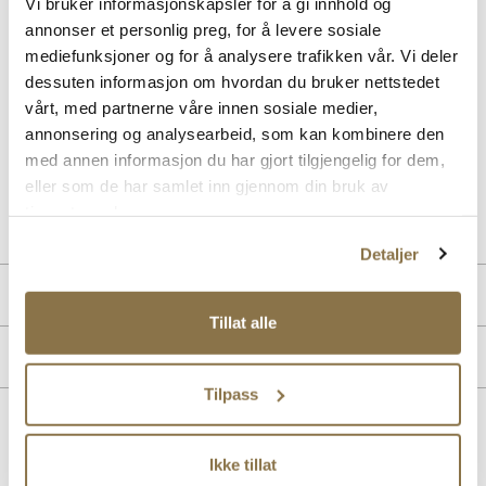
Vi bruker informasjonskapsler for å gi innhold og
Beskrivelse
annonser et personlig preg, for å levere sosiale
mediefunksjoner og for å analysere trafikken vår. Vi deler
Trendy loafer med lekker spenne designet for Stockholm Design
Group. Denne er laget i eksklusive skinnmaterialer på en komfortabel
dessuten informasjon om hvordan du bruker nettstedet
og bestselgende såle med padding i hælkappen. Med sine tidstiktige
vårt, med partnerne våre innen sosiale medier,
detaljer passer denne loaferen godt til sesongens antrekk og
annonsering og analysearbeid, som kan kombinere den
anledninger. Finnes i sort og brunt skinn.
med annen informasjon du har gjort tilgjengelig for dem,
eller som de har samlet inn gjennom din bruk av
Art. nr
33157001
tjenestene deres.
Lev. art. nr
25H1116
Detaljer
Produktdetaljer
Tillat alle
Overdel:
Skinn
Merke
For:
Skinn
Såle:
Syntet/Gummi
Tilpass
Lignende produkter
Ikke tillat