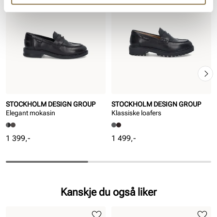
STOCKHOLM DESIGN GROUP
STOCKHOLM DESIGN GROUP
Elegant mokasin
Klassiske loafers
Pris
Pris
1 399,-
1 499,-
Kanskje du også liker