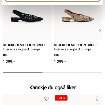
STOCKHOLM DESIGN GROUP
STOCKHOLM DESIGN GROUP
Interlace slingback pumps
Interlace slingback pumps
Pris
Pris
1 299,-
1 299,-
Kanskje du også liker
SALG