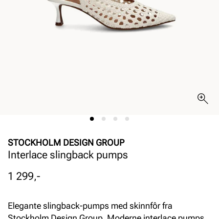
STOCKHOLM DESIGN GROUP
Interlace slingback pumps
Pris
1 299,-
Elegante slingback-pumps med skinnfôr fra
Stockholm Design Group. Moderne interlace pumps