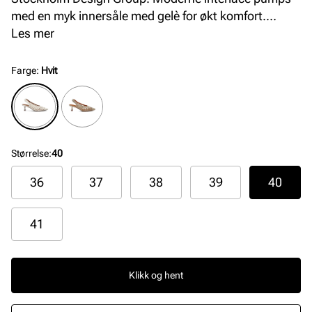
med en myk innersåle med gelè for økt komfort.
Avspisset silhuett i front, og en elegant og
Les mer
komfortabel hæl på 5 cm. Smart elastikkdetalj på
bakremmen som gjør at pumpsen sitter pent på
Farge
:
Hvit
foten.
Størrelse
:
40
36
37
38
39
40
41
Klikk og hent