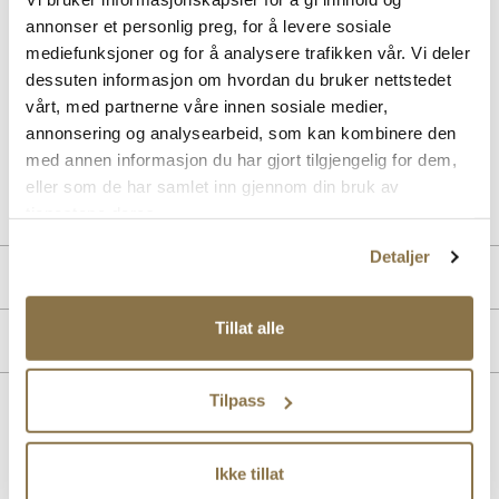
annonser et personlig preg, for å levere sosiale
Elegante slingback-pumps med skinnfôr fra Stockholm Design
mediefunksjoner og for å analysere trafikken vår. Vi deler
Group. Moderne interlace pumps med en myk innersåle med gelè for
økt komfort. Avspisset silhuett i front, og en elegant og komfortabel
dessuten informasjon om hvordan du bruker nettstedet
hæl på 5 cm. Smart elastikkdetalj på bakremmen som gjør at
vårt, med partnerne våre innen sosiale medier,
pumpsen sitter pent på foten.
annonsering og analysearbeid, som kan kombinere den
med annen informasjon du har gjort tilgjengelig for dem,
Art. nr
36663001
eller som de har samlet inn gjennom din bruk av
Lev. art. nr
26V1185
tjenestene deres.
Detaljer
Produktdetaljer
Overdel:
Syntetisk
Tillat alle
Merke
For:
Skinn
Tilpass
Lignende produkter
Ikke tillat