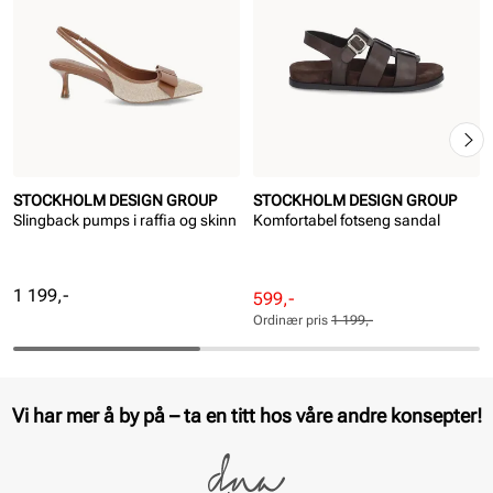
STOCKHOLM DESIGN GROUP
STOCKHOLM DESIGN GROUP
Slingback pumps i raffia og skinn
Komfortabel fotseng sandal
Pris
1 199,-
Rabattert
Ordinær
599,-
pris
pris
Ordinær pris
1 199,-
Pris
Pris
Vi har mer å by på – ta en titt hos våre andre konsepter!