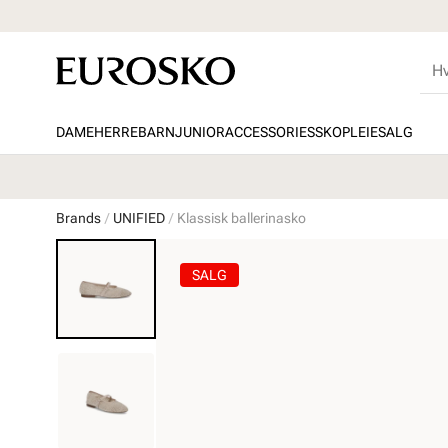
DAME
HERRE
BARN
JUNIOR
ACCESSORIES
SKOPLEIE
SALG
Brands
UNIFIED
Klassisk ballerinasko
SALG