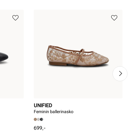
UNIFIED
PR
Feminin ballerinasko
Bal
Pris
Pri
699,-
799