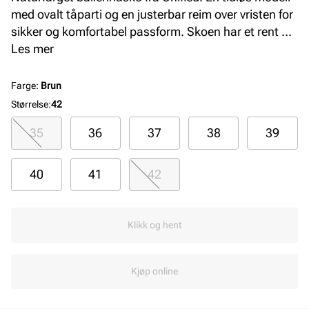
med ovalt tåparti og en justerbar reim over vristen for
sikker og komfortabel passform. Skoen har et rent og
klassisk uttrykk. Overdelen og fôret er laget i
Les mer
syntetisk materiale.
Farge
:
Brun
Størrelse
:
42
35
36
37
38
39
40
41
42
Klikk og hent
Kjøp online