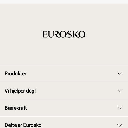
Produkter
Dame
Vi hjelper deg!
Herre
Kundeservice
Bærekraft
Barn
Bytte og retur
Junior
Vårt arbeid
Dette er Eurosko
Kjøpsbetingelser