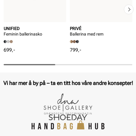
UNIFIED
PRIVÉ
Feminin ballerinasko
Ballerina med rem
Pris
Pris
699,-
799,-
Vi har mer å by på – ta en titt hos våre andre konsepter!