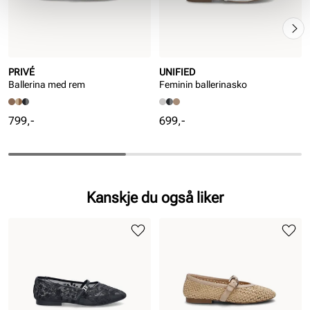
PRIVÉ
UNIFIED
Ballerina med rem
Feminin ballerinasko
Pris
Pris
799,-
699,-
Kanskje du også liker