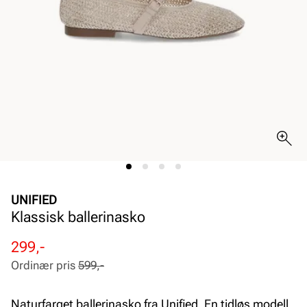
UNIFIED
Klassisk ballerinasko
Rabattert
Ordinær
299,-
pris
pris
Ordinær pris
599,-
Pris
Pris
Naturfarget ballerinasko fra Unified. En tidløs modell