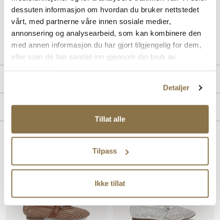
passform. Skoen har et rent og klassisk uttrykk. Overdelen og fôret
dessuten informasjon om hvordan du bruker nettstedet
er laget i syntetisk materiale.
vårt, med partnerne våre innen sosiale medier,
annonsering og analysearbeid, som kan kombinere den
Art. nr
31263008
med annen informasjon du har gjort tilgjengelig for dem,
Lev. art. nr
26V1265
eller som de har samlet inn gjennom din bruk av
tjenestene deres.
Produktdetaljer
Detaljer
Overdel:
Syntetisk
Merke
For:
Syntet
Tillat alle
Hælhøyde:
20 mm
Lignende produkter
Tilpass
Ikke tillat