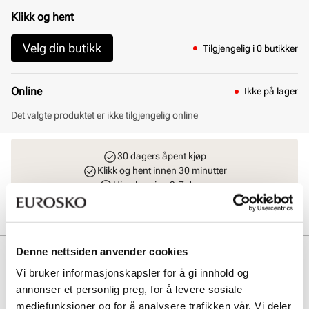
Klikk og hent
Velg din butikk
Tilgjengelig i 0 butikker
Online
Ikke på lager
Det valgte produktet er ikke tilgjengelig online
30 dagers åpent kjøp
Klikk og hent innen 30 minutter
Hjemlevering 3-7 dager
Gratis retur i butikk
Denne nettsiden anvender cookies
Beskrivelse
Vi bruker informasjonskapsler for å gi innhold og
Naturfarget ballerinasko fra Unified. En tidløs modell med ovalt
annonser et personlig preg, for å levere sosiale
tåparti og en justerbar reim over vristen for sikker og komfortabel
mediefunksjoner og for å analysere trafikken vår. Vi deler