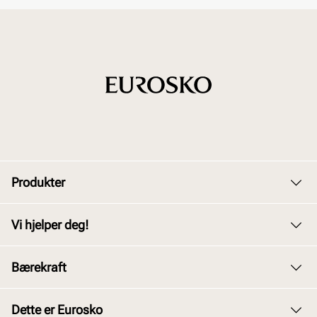
Produkter
Dame
Vi hjelper deg!
Herre
Kundeservice
Bærekraft
Barn
Bytte og retur
Junior
Vårt arbeid
Dette er Eurosko
Kjøpsbetingelser