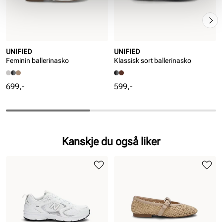
UNIFIED
UNIFIED
Feminin ballerinasko
Klassisk sort ballerinasko
Pris
Pris
699,-
599,-
Kanskje du også liker