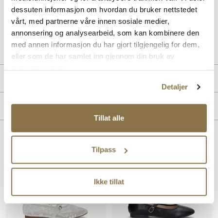
passform. Skoen har et rent og klassisk uttrykk. Overdelen og fôret
dessuten informasjon om hvordan du bruker nettstedet
er laget i syntetisk materiale.
vårt, med partnerne våre innen sosiale medier,
annonsering og analysearbeid, som kan kombinere den
Art. nr
31263008
med annen informasjon du har gjort tilgjengelig for dem,
Lev. art. nr
26V1265
eller som de har samlet inn gjennom din bruk av
tjenestene deres.
Produktdetaljer
Detaljer
Overdel:
Syntetisk
Merke
For:
Syntet
Tillat alle
Hælhøyde:
20 mm
Lignende produkter
Tilpass
Ikke tillat