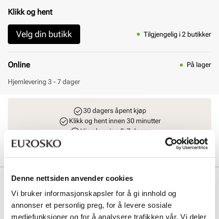
Klikk og hent
Velg din butikk
Tilgjengelig i 2 butikker
Online
På lager
Hjemlevering 3 - 7 dager
30 dagers åpent kjøp
Klikk og hent innen 30 minutter
Hjemlevering 3-7 dager
Gratis retur i butikk
Denne nettsiden anvender cookies
Beskrivelse
Vi bruker informasjonskapsler for å gi innhold og
Naturfarget ballerinasko fra Unified. En tidløs modell med ovalt
annonser et personlig preg, for å levere sosiale
tåparti og en justerbar reim over vristen for sikker og komfortabel
mediefunksjoner og for å analysere trafikken vår. Vi deler