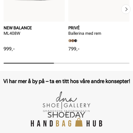
NEW BALANCE
PRIVÉ
ML408W
Ballerina med rem
Pris
Pris
999,-
799,-
Vi har mer å by på – ta en titt hos våre andre konsepter!