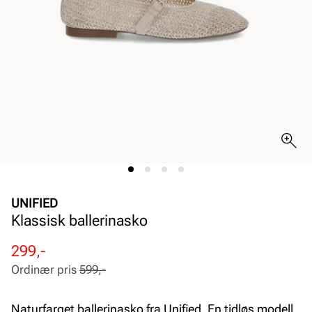
UNIFIED
Klassisk ballerinasko
Rabattert
Ordinær
299,-
pris
pris
Ordinær pris
599,-
Pris
Pris
Naturfarget ballerinasko fra Unified. En tidløs modell