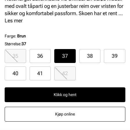
med ovalt tåparti og en justerbar reim over vristen for
sikker og komfortabel passform. Skoen har et rent og
klassisk uttrykk. Overdelen og fôret er laget i
Les mer
syntetisk materiale.
Farge
:
Brun
Størrelse
:
37
35
36
37
38
39
40
41
42
Klikk og hent
Kjøp online