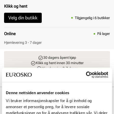
Klikk og hent
Velg din butikk
Tilgjengelig i 6 butikker
Online
På lager
Hjemlevering 3 - 7 dager
30 dagers åpent kjøp
Klikk og hent innen 30 minutter
Hjemlevering 3-7 dager
Gratis retur i butikk
Denne nettsiden anvender cookies
Beskrivelse
Vi bruker informasjonskapsler for å gi innhold og
Naturfarget ballerinasko fra Unified. En tidløs modell med ovalt
annonser et personlig preg, for å levere sosiale
tåparti og en justerbar reim over vristen for sikker og komfortabel
mediefunksjoner og for å analysere trafikken vår. Vi deler