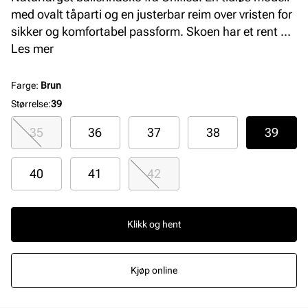
med ovalt tåparti og en justerbar reim over vristen for
sikker og komfortabel passform. Skoen har et rent og
klassisk uttrykk. Overdelen og fôret er laget i
Les mer
syntetisk materiale.
Farge
:
Brun
Størrelse
:
39
35
36
37
38
39
40
41
42
Klikk og hent
Kjøp online