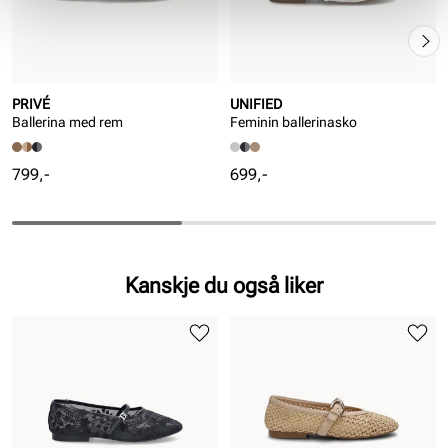
PRIVÉ
UNIFIED
Ballerina med rem
Feminin ballerinasko
Pris
Pris
799,-
699,-
Kanskje du også liker