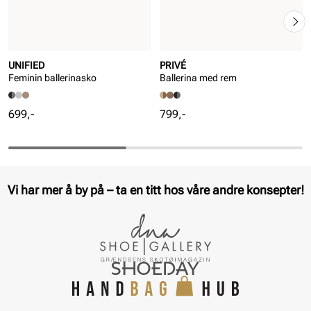
UNIFIED
PRIVÉ
Feminin ballerinasko
Ballerina med rem
Pris
Pris
699,-
799,-
Vi har mer å by på – ta en titt hos våre andre konsepter!