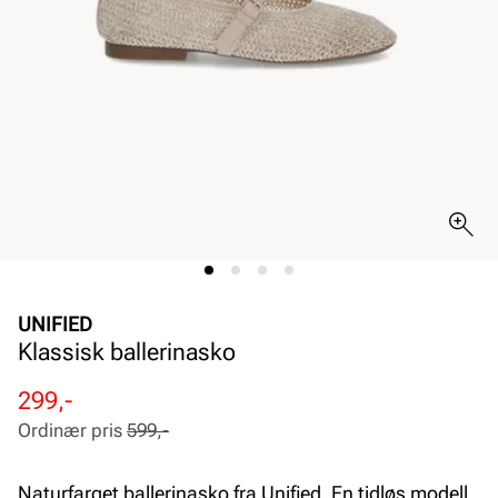
UNIFIED
Klassisk ballerinasko
Rabattert
Ordinær
299,-
pris
pris
Ordinær pris
599,-
Pris
Pris
Naturfarget ballerinasko fra Unified. En tidløs modell