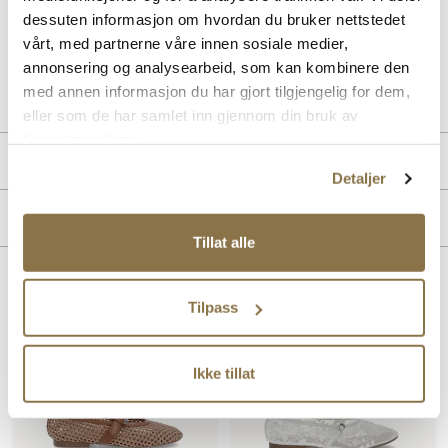
passform. Skoen har et rent og klassisk uttrykk. Overdelen og fôret
dessuten informasjon om hvordan du bruker nettstedet
er laget i syntetisk materiale.
vårt, med partnerne våre innen sosiale medier,
annonsering og analysearbeid, som kan kombinere den
Art. nr
31263008
med annen informasjon du har gjort tilgjengelig for dem,
Lev. art. nr
26V1265
eller som de har samlet inn gjennom din bruk av
tjenestene deres.
Produktdetaljer
Detaljer
Overdel:
Syntetisk
Merke
For:
Syntet
Tillat alle
Hælhøyde:
20 mm
Lignende produkter
Tilpass
Ikke tillat