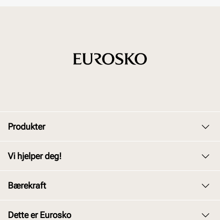
Produkter
Dame
Vi hjelper deg!
Herre
Kundeservice
Bærekraft
Barn
Bytte og retur
Junior
Vårt arbeid
Dette er Eurosko
Kjøpsbetingelser