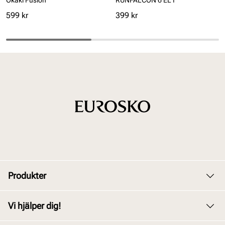
Okaki Fusion
RUNFALCON 6 EL I
Pris
Pris
599 kr
399 kr
Produkter
Dam
Vi hjälper dig!
Herr