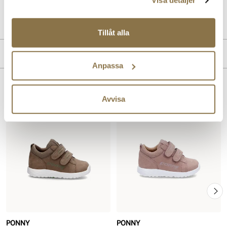
Visa detaljer
Art. nr
72753002
Lev. art. nr
26V3211
Tillåt alla
Produktdetaljer
Anpassa
:
Nubuck skinn
Foder:
Skinn
Liknande produkter
Avvisa
Sula:
EVA-sula, Bra grepp
PONNY
PONNY