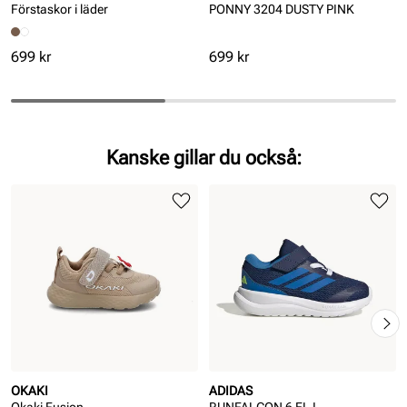
Förstaskor i läder
PONNY 3204 DUSTY PINK
Pris
Pris
699 kr
699 kr
Kanske gillar du också:
OKAKI
ADIDAS