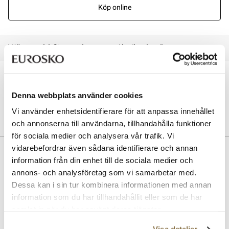
Köp online
Välj en storlek för att se lagerstatus i butik och online
Öppet köp i 30 dagar
Click & Collect inom 30 minuter
Denna webbplats använder cookies
Leverans 3-7 dagar
Gratis retur i butik
Vi använder enhetsidentifierare för att anpassa innehållet
och annonserna till användarna, tillhandahålla funktioner
för sociala medier och analysera vår trafik. Vi
vidarebefordrar även sådana identifierare och annan
Beskrivning
information från din enhet till de sociala medier och
annons- och analysföretag som vi samarbetar med.
Användarsandal från Ponny för de minsta. Lätt sandal i mjukt läder
och läderfoder, med bra skydd för små tår. Bra stöd i hälkappan och
Dessa kan i sin tur kombinera informationen med annan
praktisk kardborrestängning på vristen och framfoten gör skorna
information som du har tillhandahållit eller som de har
extra bekväma och lätta att ta av och på. Superlätt sula med
samlat in när du har använt deras tjänster.
gummierade partier ger suveränt grepp.