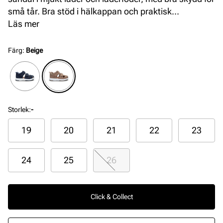
små tår. Bra stöd i hälkappan och praktisk
kardborrestängning på vristen och framfoten gör
Läs mer
skorna extra bekväma och lätta att ta av och på.
Superlätt sula med gummierade partier ger suveränt
Färg
:
Beige
grepp.
Storlek
:
-
19
20
21
22
23
24
25
26
Click & Collect