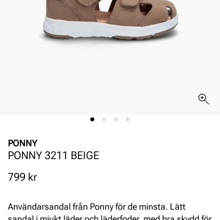
PONNY
PONNY 3211 BEIGE
Pris
799 kr
Användarsandal från Ponny för de minsta. Lätt
sandal i mjukt läder och läderfoder, med bra skydd för