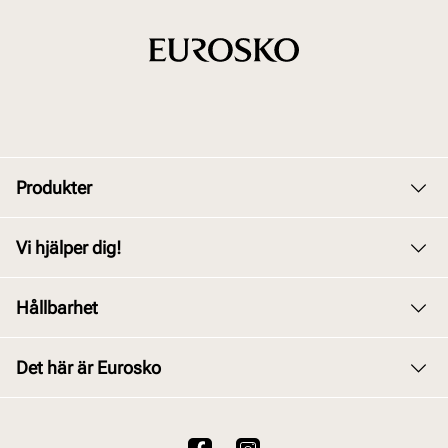
Produkter
Dam
Vi hjälper dig!
Herr
Kundservice
Hållbarhet
Barn
Byte och retur
Junior
Vårt arbete
Det här är Eurosko
Köpvillkor
Tillbehör
Våra policys
Integritetspolicy
Om oss
Skovård