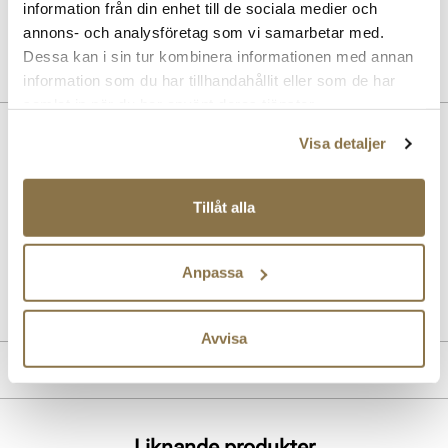
information från din enhet till de sociala medier och
Pris
99 kr
annons- och analysföretag som vi samarbetar med.
Dessa kan i sin tur kombinera informationen med annan
information som du har tillhandahållit eller som de har
samlat in när du har använt deras tjänster.
Beskrivning
Visa detaljer
Snygga Pumps med modernare klackprofil och spetsig silhuett vid
tån. Pumpsarna har en bekväm och mjuk innersula som ger god
Tillåt alla
komfort. Med sina moderna detaljer passar denna bra till
säsongens byxor, klänningar och kjolar.
Anpassa
Art. nr
36663013
Lev. art. nr
26V1630
Avvisa
Produktdetaljer
:
Syntetisk
Foder:
Syntet
Liknande produkter