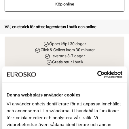
Köp online
Välj en storlek för att se lagerstatus i butik och online
Öppet köp i 30 dagar
Click & Collect inom 30 minuter
Leverans 3-7 dagar
Gratis retur i butik
Rekommenderade tillbehör
Denna webbplats använder cookies
BERGAL
Magic Step halvsula
Vi använder enhetsidentifierare för att anpassa innehållet
Pris
99 kr
och annonserna till användarna, tillhandahålla funktioner
för sociala medier och analysera vår trafik. Vi
BERGAL
vidarebefordrar även sådana identifierare och annan
Fresh & Silk fotspray