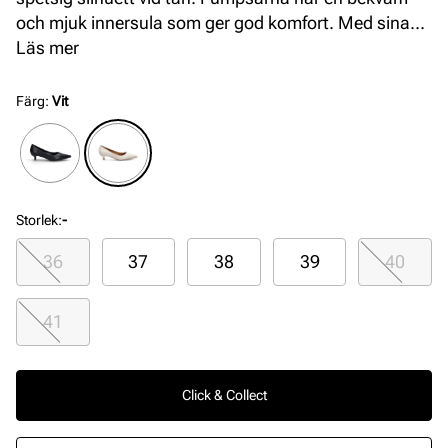
och mjuk innersula som ger god komfort. Med sina
moderna detaljer passar denna bra till säsongens
Läs mer
byxor, klänningar och kjolar.
Färg
:
Vit
Storlek
:
-
36
37
38
39
40
41
Click & Collect