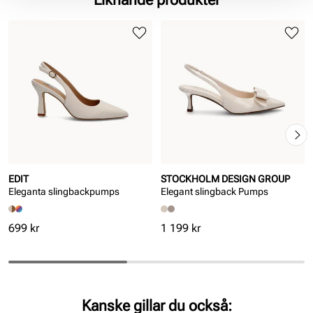
Sula:
Gummi
EDIT
STOCKHOLM DESIGN GROUP
Eleganta slingbackpumps
Elegant slingback Pumps
Pris
Pris
699 kr
1 199 kr
Kanske gillar du också: