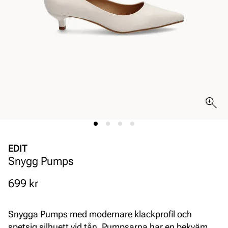
EDIT
Snygg Pumps
Pris
699 kr
Snygga Pumps med modernare klackprofil och
spetsig silhuett vid tån. Pumpsarna har en bekväm