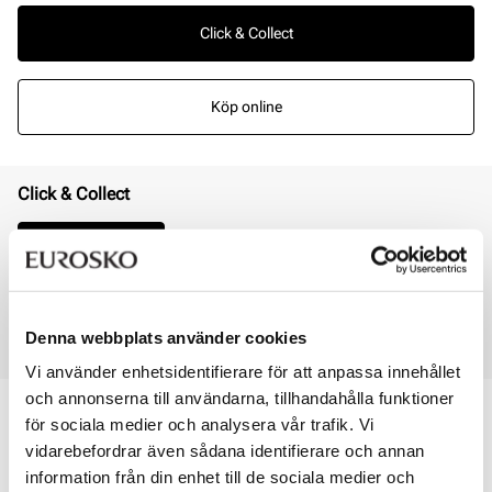
Click & Collect
Köp online
Click & Collect
Välj din butik
Tillgänglig i 1 butiker
Online
I lager
Denna webbplats använder cookies
Leverans 3 - 7 dagar
Vi använder enhetsidentifierare för att anpassa innehållet
och annonserna till användarna, tillhandahålla funktioner
Öppet köp i 30 dagar
för sociala medier och analysera vår trafik. Vi
Click & Collect inom 30 minuter
vidarebefordrar även sådana identifierare och annan
Leverans 3-7 dagar
information från din enhet till de sociala medier och
Gratis retur i butik