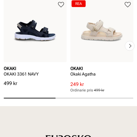
REA
OKAKI
OKAKI
OKAKI 3361 NAVY
Okaki Agatha
Pris
499 kr
Rabatterat
Ordinarie
249 kr
pris
pris
Ordinarie pris
499 kr
Pris
Pris