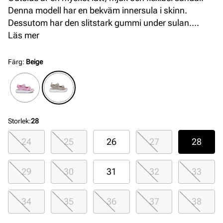
Denna modell har en bekväm innersula i skinn.
Dessutom har den slitstark gummi under sulan.
Ovandelen i syntet och textil med glittriga detaljer är
Läs mer
mycket bekväm och har goda justeringsmöjligheter.
Färg
:
Beige
Storlek
:
28
24
25
26
27
28
29
30
31
32
33
34
35
36
37
38