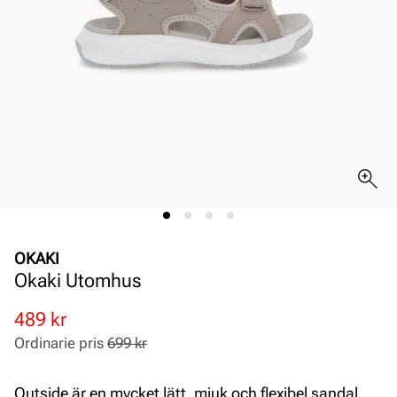
OKAKI
Okaki Utomhus
Rabatterat
Ordinarie
489 kr
pris
pris
Ordinarie pris
699 kr
Pris
Pris
Outside är en mycket lätt, mjuk och flexibel sandal.