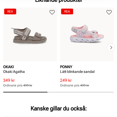
REA
REA
OKAKI
PONNY
Okaki Agatha
Lätt blinkande sandal
Rabatterat
Ordinarie
Rabatterat
Ordinarie
349 kr
249 kr
pris
pris
pris
pris
Ordinarie pris
499 kr
Ordinarie pris
499 kr
Pris
Pris
Pris
Pris
Kanske gillar du också: