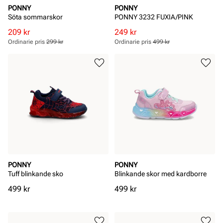
PONNY
PONNY
Söta sommarskor
PONNY 3232 FUXIA/PINK
Rabatterat
Ordinarie
Rabatterat
Ordinarie
209 kr
249 kr
pris
pris
pris
pris
Ordinarie pris
299 kr
Ordinarie pris
499 kr
Pris
Pris
Pris
Pris
PONNY
PONNY
Tuff blinkande sko
Blinkande skor med kardborre
Pris
Pris
499 kr
499 kr