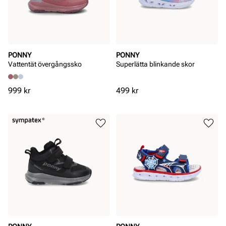
PONNY
PONNY
Vattentät övergångssko
Superlätta blinkande skor
Pris
Pris
999 kr
499 kr