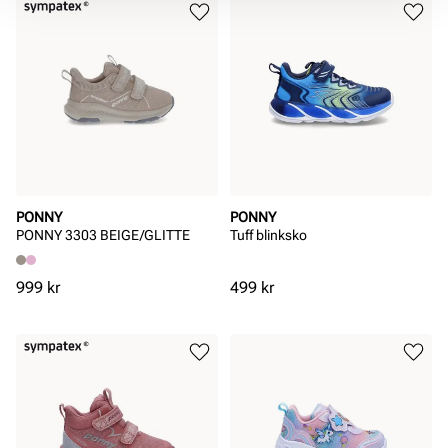
PONNY
PONNY
PONNY 3303 BEIGE/GLITTE
Tuff blinksko
Pris
Pris
999 kr
499 kr