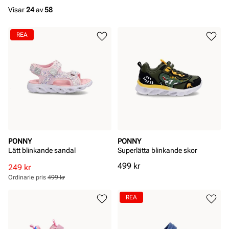
Visar
24
av
58
REA
PONNY
PONNY
Lätt blinkande sandal
Superlätta blinkande skor
Pris
499 kr
Rabatterat
Ordinarie
249 kr
pris
pris
Ordinarie pris
499 kr
Pris
Pris
REA