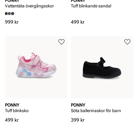
PONNY
PONNY
Vattentäta övergångsskor
Tuff blinkande sandal
Pris
Pris
999 kr
499 kr
PONNY
PONNY
Tuff blinksko
Söta ballerinaskor för barn
Pris
Pris
499 kr
399 kr