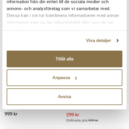
PONNY 3211 NAVY
Superlätta sandaler
information från din enhet till de sociala medier och
annons- och analysföretag som vi samarbetar med.
Dessa kan i sin tur kombinera informationen med annan
Pris
Pris
799 kr
199 kr
information som du har tillhandahållit eller som de har
samlat in när du har använt deras tjänster.
REA
Visa detaljer
Tillåt alla
Anpassa
PONNY
PONNY
Avvisa
Vattentäta övergångsskor
PONNY 3214 NAVY
Pris
999 kr
Rabatterat
Ordinarie
299 kr
pris
pris
Ordinarie pris
599 kr
Pris
Pris