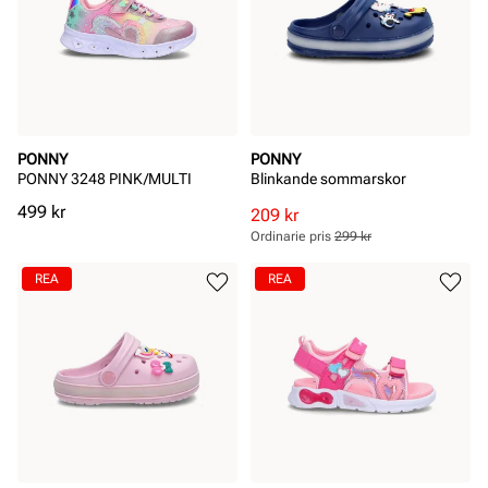
PONNY
PONNY
PONNY 3248 PINK/MULTI
Blinkande sommarskor
Pris
499 kr
Rabatterat
Ordinarie
209 kr
pris
pris
Ordinarie pris
299 kr
Pris
Pris
REA
REA