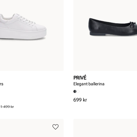
PRIVÉ
rs
Elegant ballerina
Pris
699 kr
s
1 499 kr