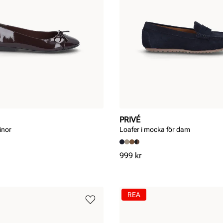
PRIVÉ
inor
Loafer i mocka för dam
Pris
999 kr
REA