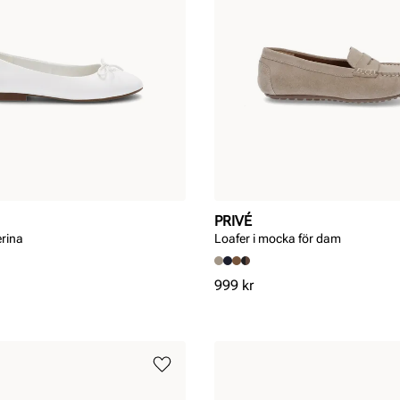
PRIVÉ
erina
Loafer i mocka för dam
Pris
999 kr