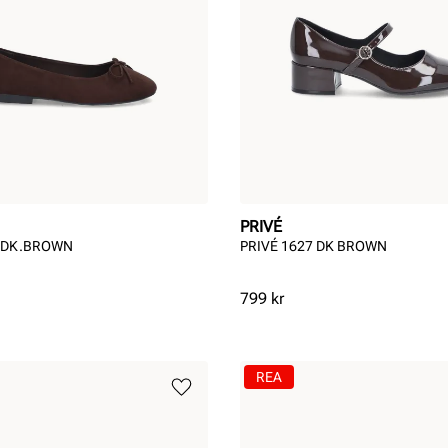
PRIVÉ
5 DK.BROWN
PRIVÉ 1627 DK BROWN
Pris
799 kr
REA