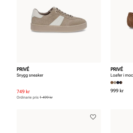
PRIVÉ
PRIVÉ
Snygg sneaker
Loafer i mo
Pris
999 kr
Rabatterat
Ordinarie
749 kr
pris
pris
Ordinarie pris
1 499 kr
Pris
Pris