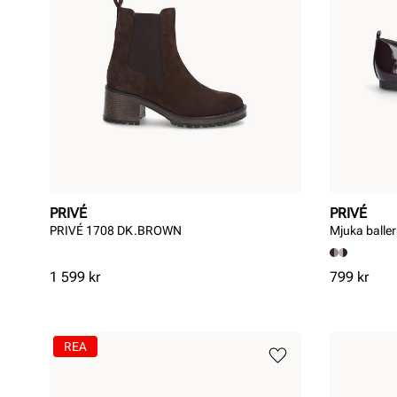
PRIVÉ
PRIVÉ
PRIVÉ 1708 DK.BROWN
Mjuka baller
Pris
Pris
1 599 kr
799 kr
REA