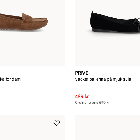
PRIVÉ
cka för dam
Vacker ballerina på mjuk sula
Rabatterat
Ordinarie
489 kr
pris
pris
Ordinarie pris
699 kr
Pris
Pris