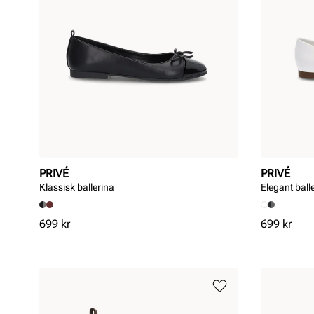
PRIVÉ
PRIVÉ
Klassisk ballerina
Elegant ball
Pris
Pris
699 kr
699 kr