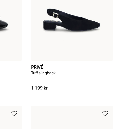
PRIVÉ
Tuff slingback
Pris
1 199 kr