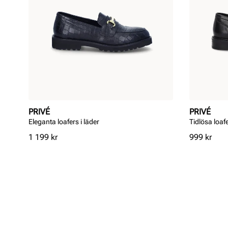
PRIVÉ
PRIVÉ
Eleganta loafers i läder
Tidlösa loafe
Pris
Pris
1 199 kr
999 kr