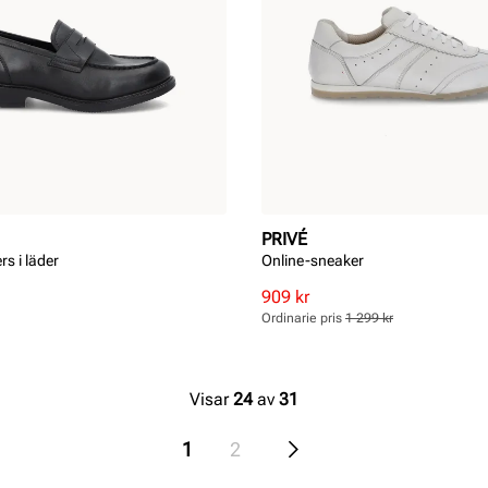
PRIVÉ
rs i läder
Online-sneaker
Rabatterat
Ordinarie
909 kr
pris
pris
Ordinarie pris
1 299 kr
Pris
Pris
Visar
24
av
31
1
2