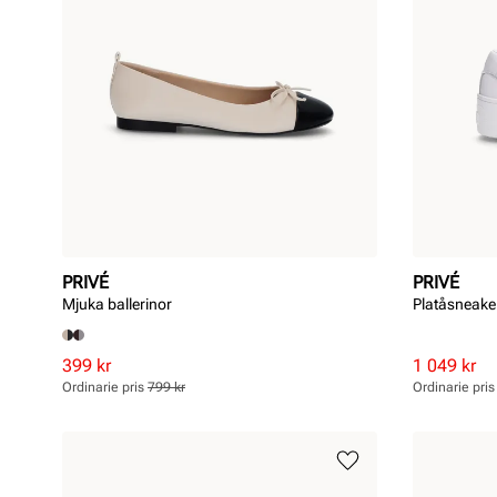
PRIVÉ
PRIVÉ
Mjuka ballerinor
Platåsneake
Rabatterat
Ordinarie
Rabatterat
Ordinarie
399 kr
1 049 kr
pris
pris
pris
pris
Ordinarie pris
799 kr
Ordinarie pri
Pris
Pris
Pris
Pris