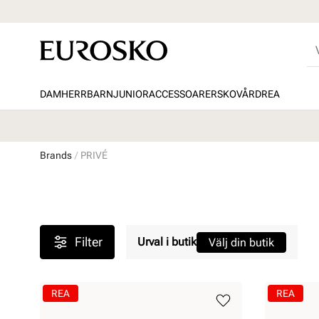
DAM
HERR
BARN
JUNIOR
ACCESSOARER
SKOVÅRD
REA
Brands
PRIVÉ
Filter
Urval i butik
Välj din butik
REA
REA