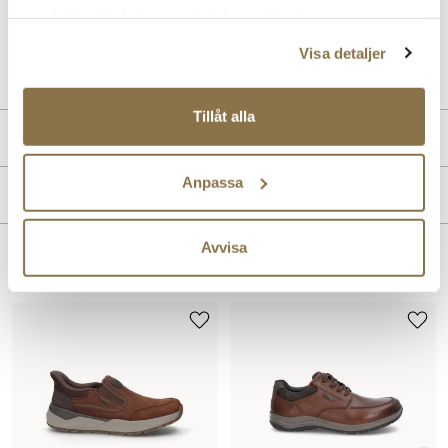
samlat in när du har använt deras tjänster.
Art. nr
02263401
Visa detaljer
Lev. art. nr
14412
Tillåt alla
Produktdetaljer
:
Skinn
Anpassa
Märke
Avvisa
Liknande produkter