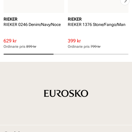
RIEKER
RIEKER
RIEKER 0246 Denim/Navy/Noce
RIEKER 1376 Stone/Fango/Man
Rabatterat
Ordinarie
Rabatterat
Ordinarie
629 kr
399 kr
pris
pris
pris
pris
Ordinarie pris
899 kr
Ordinarie pris
799 kr
Pris
Pris
Pris
Pris