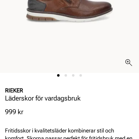
RIEKER
Läderskor för vardagsbruk
Pris
999 kr
Fritidsskor i kvalitetsläder kombinerar stil och
komfort. Skorna passar perfekt för fritidsbruk med en