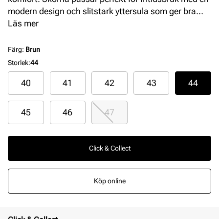
modern design och slitstark yttersula som ger bra
grepp. En mångsidig sko för aktiva män som önskar
Läs mer
både funktion och elegans.
Färg
:
Brun
Storlek
:
44
40
41
42
43
44
45
46
47
Click & Collect
Köp online