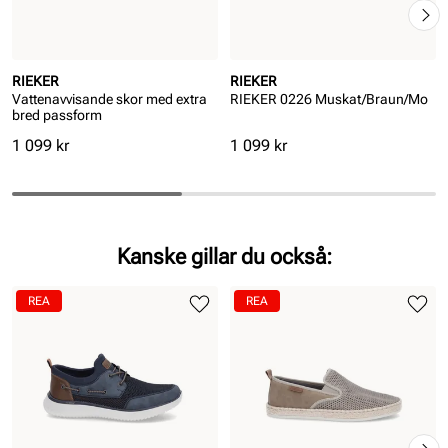
RIEKER
RIEKER
Vattenavvisande skor med extra
RIEKER 0226 Muskat/Braun/Mo
bred passform
Pris
Pris
1 099 kr
1 099 kr
Kanske gillar du också:
REA
REA