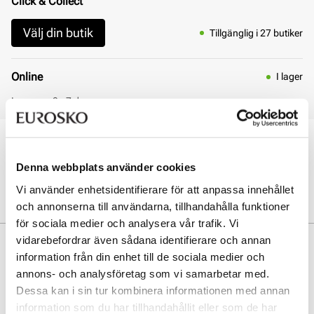
Click & Collect
Välj din butik
Tillgänglig i 27 butiker
Online
I lager
Leverans 3 - 7 dagar
Öppet köp i 30 dagar
Click & Collect inom 30 minuter
Denna webbplats använder cookies
Leverans 3-7 dagar
Gratis retur i butik
Vi använder enhetsidentifierare för att anpassa innehållet
och annonserna till användarna, tillhandahålla funktioner
för sociala medier och analysera vår trafik. Vi
vidarebefordrar även sådana identifierare och annan
Beskrivning
information från din enhet till de sociala medier och
Fritidsskor i kvalitetsläder kombinerar stil och komfort. Skorna
annons- och analysföretag som vi samarbetar med.
passar perfekt för fritidsbruk med en modern design och slitstark
Dessa kan i sin tur kombinera informationen med annan
yttersula som ger bra grepp. En mångsidig sko för aktiva män som
information som du har tillhandahållit eller som de har
önskar både funktion och elegans.