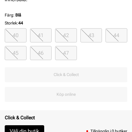
Färg
:
Blå
Storlek
:
44
40
41
42
43
44
45
46
47
Click & Collect
Köp online
Click & Collect
Välj din butik
Tillgänglig i 0 butiker