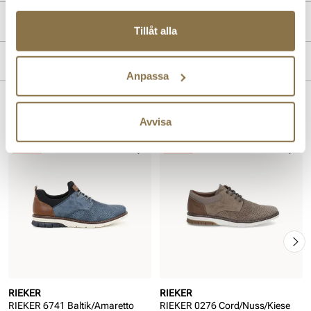
Produktdetaljer
Tillåt alla
:
Infettat skinn
Märke
Foder:
Textil
Anpassa
Liknande produkter
Avvisa
REA
REA
RIEKER
RIEKER
RIEKER 6741 Baltik/Amaretto
RIEKER 0276 Cord/Nuss/Kiese