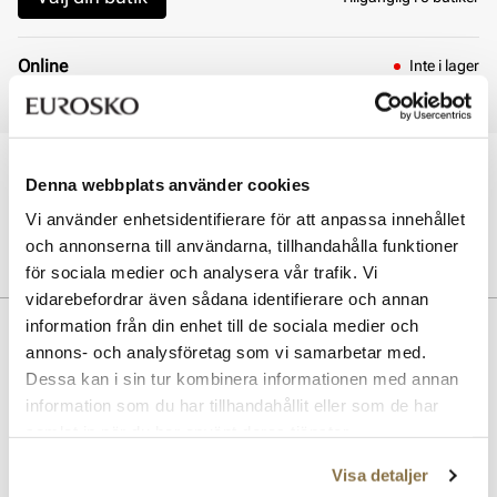
Online
Inte i lager
Den valda produkten är ej tillgänglig online
Öppet köp i 30 dagar
Denna webbplats använder cookies
Click & Collect inom 30 minuter
Leverans 3-7 dagar
Vi använder enhetsidentifierare för att anpassa innehållet
Gratis retur i butik
och annonserna till användarna, tillhandahålla funktioner
för sociala medier och analysera vår trafik. Vi
vidarebefordrar även sådana identifierare och annan
information från din enhet till de sociala medier och
Beskrivning
annons- och analysföretag som vi samarbetar med.
Ready to go-funktion, extra bredd och uttagbar innersula.
Dessa kan i sin tur kombinera informationen med annan
information som du har tillhandahållit eller som de har
samlat in när du har använt deras tjänster.
Art. nr
02457400
Lev. art. nr
11050
Visa detaljer