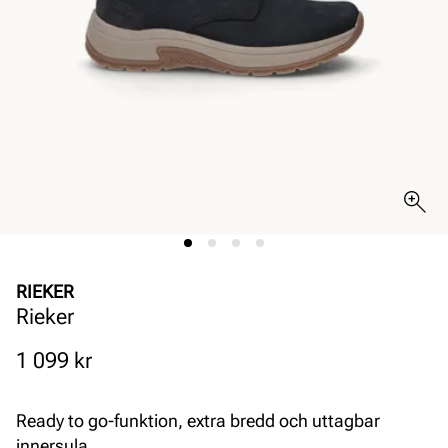
RIEKER
Rieker
Pris
1 099 kr
Ready to go-funktion, extra bredd och uttagbar
innersula.