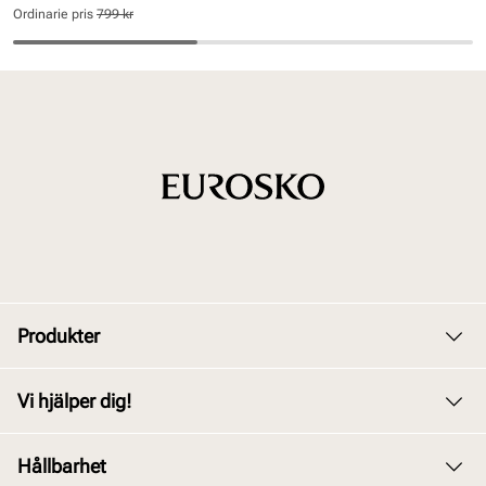
pris
pris
Ordinarie pris
799 kr
Pris
Pris
Produkter
Dam
Vi hjälper dig!
Herr
Kundservice
Hållbarhet
Barn