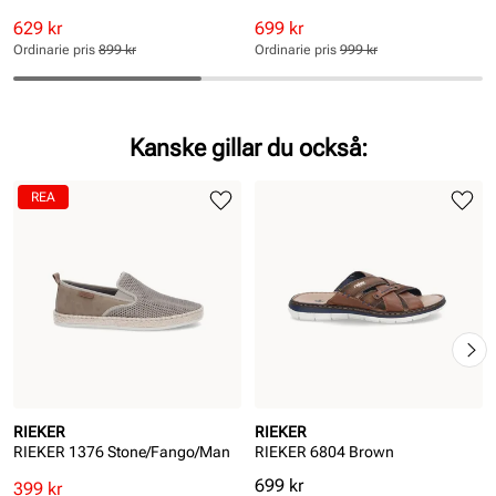
Rabatterat
Ordinarie
Rabatterat
Ordinarie
629 kr
699 kr
pris
pris
pris
pris
Ordinarie pris
899 kr
Ordinarie pris
999 kr
Pris
Pris
Pris
Pris
Kanske gillar du också:
REA
RIEKER
RIEKER
RIEKER 1376 Stone/Fango/Man
RIEKER 6804 Brown
Pris
699 kr
Rabatterat
Ordinarie
399 kr