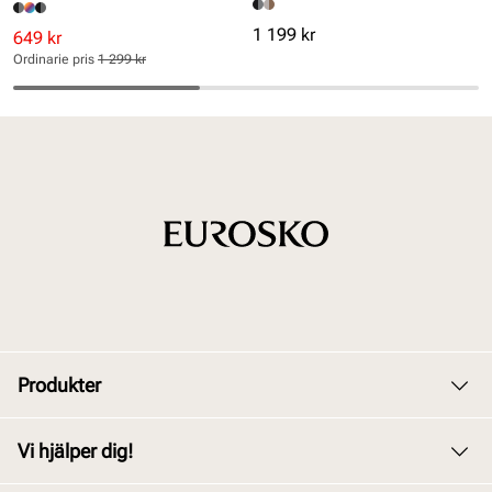
Pris
1 199 kr
Rabatterat
Ordinarie
649 kr
pris
pris
Ordinarie pris
1 299 kr
Pris
Pris
Produkter
Dam
Vi hjälper dig!
Herr