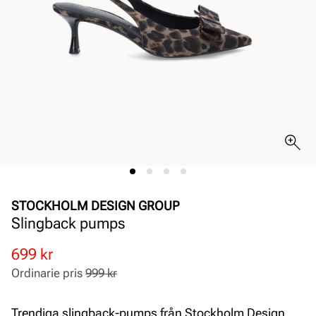
STOCKHOLM DESIGN GROUP
Slingback pumps
Rabatterat
Ordinarie
699 kr
pris
pris
Ordinarie pris
999 kr
Pris
Pris
Trendiga slingback-pumps från Stockholm Design