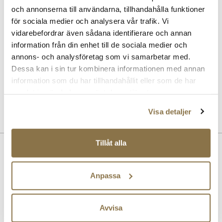
Rekommenderade tillbehör
och annonserna till användarna, tillhandahålla funktioner
för sociala medier och analysera vår trafik. Vi
BERGAL
vidarebefordrar även sådana identifierare och annan
Magic Step halvsula
information från din enhet till de sociala medier och
Pris
99 kr
annons- och analysföretag som vi samarbetar med.
Dessa kan i sin tur kombinera informationen med annan
BERGAL
information som du har tillhandahållit eller som de har
Fresh & Silk fotspray
Pris
99 kr
samlat in när du har använt deras tjänster.
Visa detaljer
Tillåt alla
Beskrivning
Trendiga slingback-pumps från Stockholm Design Group. Trendig
Anpassa
rosett, spetsig framsida och en elegant och bekväm klack. Modellen
har bra passform och en innersula med gel för ökad komfort.
Avvisa
Art. nr
36957003