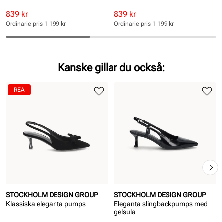
Rabatterat
Ordinarie
Rabatterat
Ordinarie
839 kr
839 kr
pris
pris
pris
pris
Ordinarie pris
1 199 kr
Ordinarie pris
1 199 kr
Pris
Pris
Pris
Pris
Kanske gillar du också:
REA
STOCKHOLM DESIGN GROUP
STOCKHOLM DESIGN GROUP
Klassiska eleganta pumps
Eleganta slingbackpumps med
gelsula