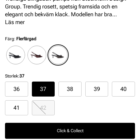
Group. Trendig rosett, spetsig framsida och en
elegant och bekväm klack. Modellen har bra
passform och en innersula med gel för ökad komfort.
Läs mer
Färg
:
Flerfärgad
Storlek
:
37
36
37
38
39
40
41
42
Click & Collect