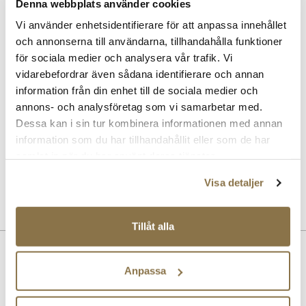
Denna webbplats använder cookies
SOLITAIRE
Vi använder enhetsidentifierare för att anpassa innehållet
Magic Protector impregneringsspray
och annonserna till användarna, tillhandahålla funktioner
Pris
169 kr
för sociala medier och analysera vår trafik. Vi
vidarebefordrar även sådana identifierare och annan
SOLITAIRE
information från din enhet till de sociala medier och
Suede & nubuck renovator - Neutral
annons- och analysföretag som vi samarbetar med.
Pris
99 kr
Dessa kan i sin tur kombinera informationen med annan
information som du har tillhandahållit eller som de har
SOLITAIRE
samlat in när du har använt deras tjänster.
Combi Care Foam skotvätt
Pris
99 kr
Visa detaljer
Tillåt alla
Beskrivning
Anpassa
Retro cupsole sneaker i mockaskinn med kontrastdetaljer i glatt
skinn som ger en exklusiv känsla. Alla material är av högsta kvalitet,
och yttersulan i gummi säkerställer toppkomfort.