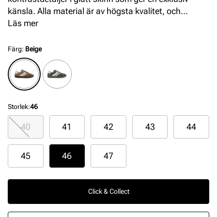
känsla. Alla material är av högsta kvalitet, och
yttersulan i gummi säkerställer toppkomfort.
Läs mer
Färg
:
Beige
Storlek
:
46
40
41
42
43
44
45
46
47
Click & Collect