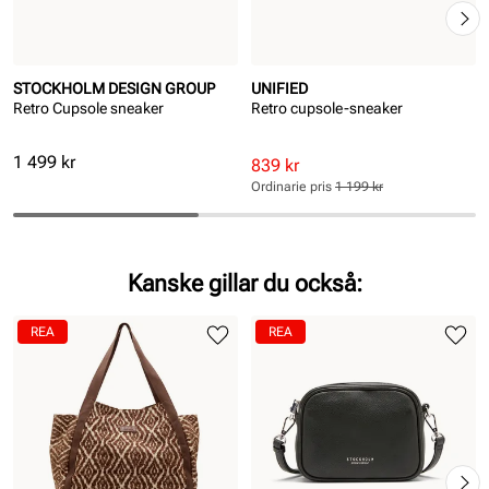
STOCKHOLM DESIGN GROUP
UNIFIED
Retro Cupsole sneaker
Retro cupsole-sneaker
Pris
1 499 kr
Rabatterat
Ordinarie
839 kr
pris
pris
Ordinarie pris
1 199 kr
Pris
Pris
Kanske gillar du också:
REA
REA