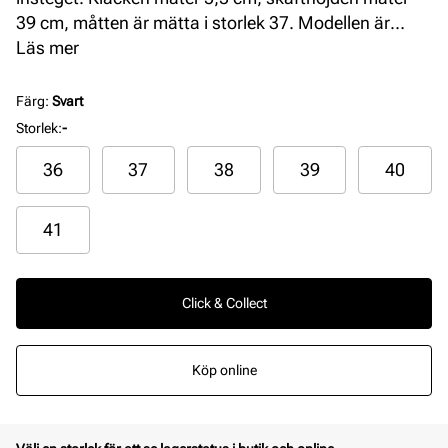
39 cm, måtten är mätta i storlek 37. Modellen är
vegansk.
Läs mer
Färg
:
Svart
Storlek
:
-
36
37
38
39
40
41
Click & Collect
Köp online