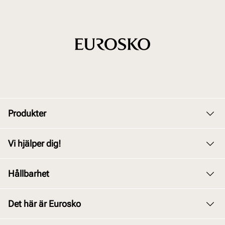
Produkter
Dam
Vi hjälper dig!
Herr
Kundservice
Hållbarhet
Barn
Byte och retur
Junior
Vårt arbete
Det här är Eurosko
Köpvillkor
Tillbehör
Våra policys