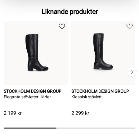
Vegansk
Liknande produkter
STOCKHOLM DESIGN GROUP
STOCKHOLM DESIGN GROUP
Eleganta stövletter i läder
Klassisk stövlett
Pris
Pris
2 199 kr
2 299 kr