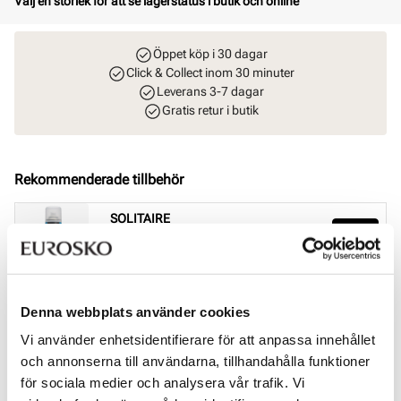
Välj en storlek för att se lagerstatus i butik och online
Öppet köp i 30 dagar
Click & Collect inom 30 minuter
Leverans 3-7 dagar
Gratis retur i butik
Rekommenderade tillbehör
SOLITAIRE
Magic Protector impregneringsspray
Pris
169 kr
SOLITAIRE
Denna webbplats använder cookies
Sneaker Magic rengöringsset
Pris
229 kr
Vi använder enhetsidentifierare för att anpassa innehållet
och annonserna till användarna, tillhandahålla funktioner
för sociala medier och analysera vår trafik. Vi
SOLITAIRE
Flerfärgad kräm - neutral