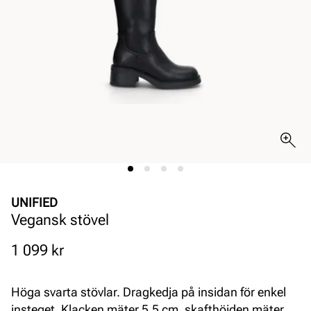
UNIFIED
Vegansk stövel
Pris
1 099 kr
Höga svarta stövlar. Dragkedja på insidan för enkel
insteget. Klacken mäter 5,5 cm, skafthöjden mäter