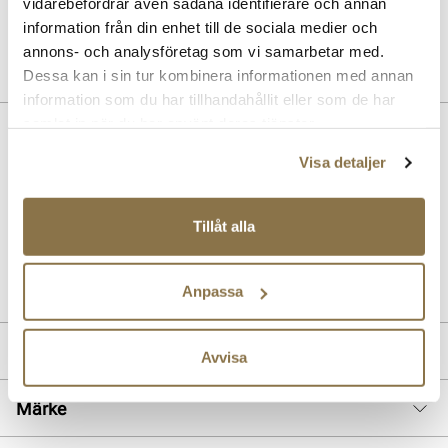
vidarebefordrar även sådana identifierare och annan
Pris
99 kr
information från din enhet till de sociala medier och
annons- och analysföretag som vi samarbetar med.
Dessa kan i sin tur kombinera informationen med annan
information som du har tillhandahållit eller som de har
samlat in när du har använt deras tjänster.
Beskrivning
Visa detaljer
Höga svarta stövlar. Dragkedja på insidan för enkel insteget.
Klacken mäter 5,5 cm, skafthöjden mäter 39 cm, måtten är mätta i
storlek 37. Modellen är vegansk.
Tillåt alla
Art. nr
51157004
Lev. art. nr
25H1260
Anpassa
Produktdetaljer
Avvisa
:
Syntetisk
Märke
Foder:
Textil
Sula:
Syntet/gummi