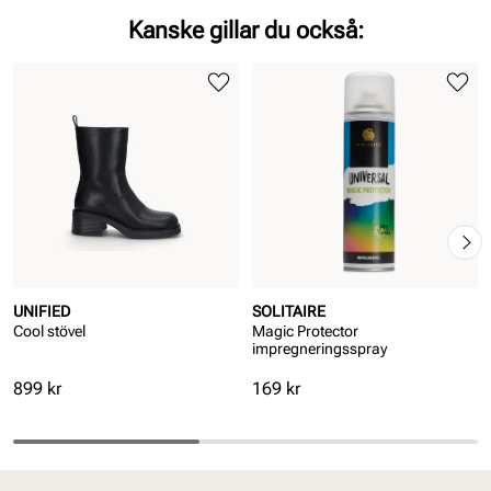
Kanske gillar du också:
UNIFIED
SOLITAIRE
Cool stövel
Magic Protector
impregneringsspray
Pris
Pris
899 kr
169 kr