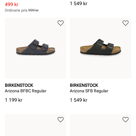
Pris
1 549 kr
Rabatterat
Ordinarie
499 kr
pris
pris
Ordinarie pris
999 kr
Pris
Pris
BIRKENSTOCK
BIRKENSTOCK
Arizona BFBC Regular
Arizona SFB Regular
Pris
Pris
1 199 kr
1 549 kr