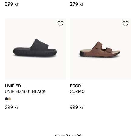
Pris
Pris
399 kr
279 kr
UNIFIED
ECCO
UNIFIED 4601 BLACK
COZMO
Pris
Pris
299 kr
999 kr