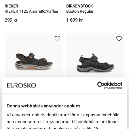
RIEKER
BIRKENSTOCK
RIEKER 1125 Amaretto/Kaffee
Boston Regular
Pris
Pris
699 kr
1 699 kr
SKECHERS
ECCO
Go Walk Arch Fit 2.0 Sandal -
Offroad
Denna webbplats använder cookies
Rios
Vi använder enhetsidentifierare för att anpassa innehållet
Pris
Pris
1 299 kr
1 299 kr
och annonserna till användarna, tillhandahålla funktioner
för sociala medier och analysera vår trafik. Vi