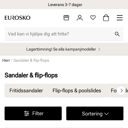
Leverans 3-7 dagar
Lagertömning! Se alla kampanjmodeller
Herr
Sandaler & flip-flops
Sandaler & flip-flops
Fritidssandaler
Flip-flops & poolslides
Fotbäd
Filter
Sortering