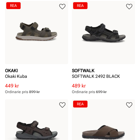
REA
REA
OKAKI
SOFTWALK
Okaki Kuba
SOFTWALK 2492 BLACK
Rabatterat
Ordinarie
Rabatterat
Ordinarie
449 kr
489 kr
pris
pris
pris
pris
Ordinarie pris
899 kr
Ordinarie pris
699 kr
Pris
Pris
Pris
Pris
REA