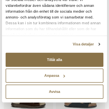
vidarebefordrar även sådana identifierare och annan
information från din enhet till de sociala medier och
annons- och analysföretag som vi samarbetar med.
Dessa kan i sin tur kombinera informationen med annan
information som du har tillhandahållit eller som de har
samlat in när du har använt deras tjänster.
Visa detaljer
RIEKER
CROCS
RIEKER 1116 Schwarz/Schwarz
Classic Clog
Tillåt alla
Pris
Pris
799 kr
549 kr
Anpassa
REA
Avvisa