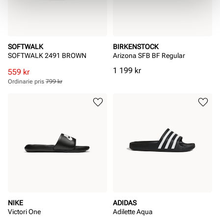
SOFTWALK
BIRKENSTOCK
SOFTWALK 2491 BROWN
Arizona SFB BF Regular
Pris
1 199 kr
Rabatterat
Ordinarie
559 kr
pris
pris
Ordinarie pris
799 kr
Pris
Pris
NIKE
ADIDAS
Victori One
Adilette Aqua