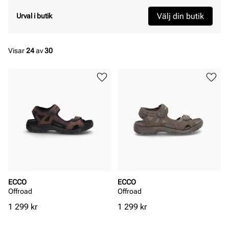
Välj din butik
Urval i butik
Visar
24
av
30
ECCO
ECCO
Offroad
Offroad
Pris
Pris
1 299 kr
1 299 kr