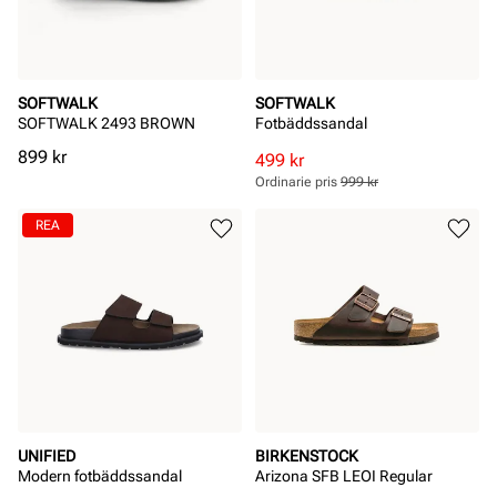
SOFTWALK
SOFTWALK
SOFTWALK 2493 BROWN
Fotbäddssandal
Pris
899 kr
Rabatterat
Ordinarie
499 kr
pris
pris
Ordinarie pris
999 kr
Pris
Pris
REA
UNIFIED
BIRKENSTOCK
Modern fotbäddssandal
Arizona SFB LEOI Regular