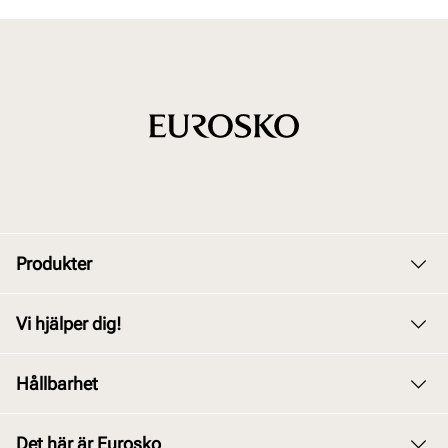
Produkter
Dam
Vi hjälper dig!
Herr
Kundservice
Hållbarhet
Barn
Byte och retur
Junior
Vårt arbete
Det här är Eurosko