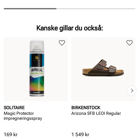
Kanske gillar du också:
SOLITAIRE
BIRKENSTOCK
Magic Protector
Arizona SFB LEOI Regular
impregneringsspray
Pris
Pris
169 kr
1 549 kr