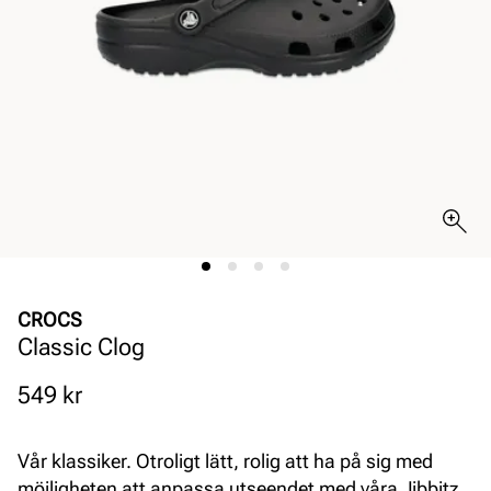
CROCS
Classic Clog
Pris
549 kr
Vår klassiker. Otroligt lätt, rolig att ha på sig med
möjligheten att anpassa utseendet med våra Jibbitz