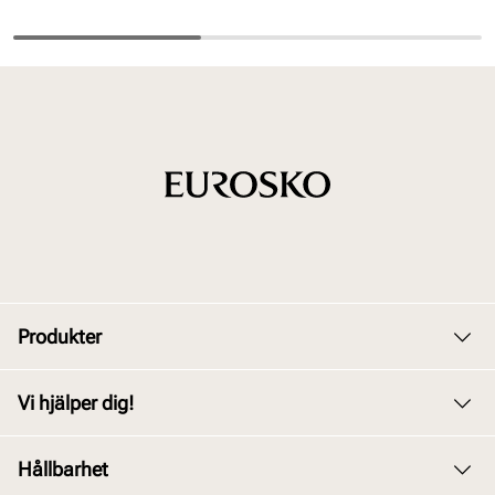
Produkter
Dam
Vi hjälper dig!
Herr
Kundservice
Hållbarhet
Barn