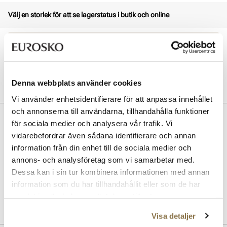
Välj en storlek för att se lagerstatus i butik och online
Öppet köp i 30 dagar
Click & Collect inom 30 minuter
Leverans 3-7 dagar
Gratis retur i butik
Denna webbplats använder cookies
Vi använder enhetsidentifierare för att anpassa innehållet
och annonserna till användarna, tillhandahålla funktioner
Beskrivning
för sociala medier och analysera vår trafik. Vi
vidarebefordrar även sådana identifierare och annan
Vår klassiker. Otroligt lätt, rolig att ha på sig med möjligheten att
information från din enhet till de sociala medier och
anpassa utseendet med våra Jibbitz och vattenvänlig. Bra
ventilationsegenskaper och lätt att rengöra. Svängbar hälrem för en
annons- och analysföretag som vi samarbetar med.
säkrare passform.
Dessa kan i sin tur kombinera informationen med annan
information som du har tillhandahållit eller som de har
Art. nr
11107401
samlat in när du har använt deras tjänster.
Lev. art. nr
10001
Visa detaljer