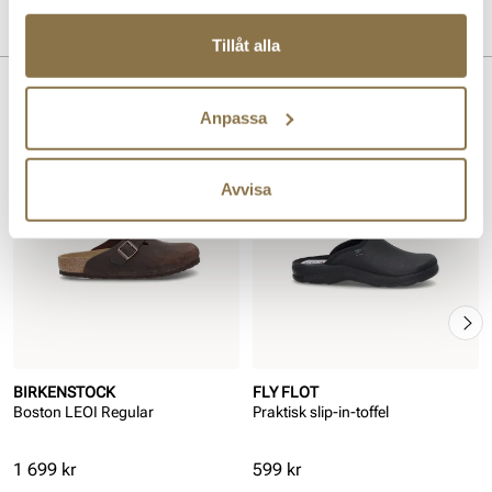
Produktdetaljer
Tillåt alla
:
Gummi
Sula:
Gummi
Liknande produkter
Anpassa
Avvisa
BIRKENSTOCK
FLY FLOT
Boston LEOI Regular
Praktisk slip-in-toffel
Pris
Pris
1 699 kr
599 kr