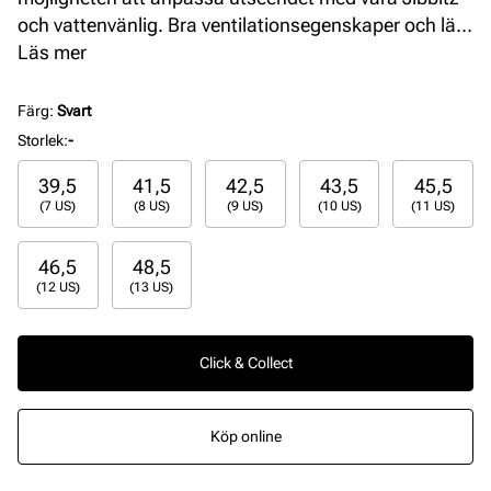
och vattenvänlig. Bra ventilationsegenskaper och lätt
att rengöra. Svängbar hälrem för en säkrare
Läs mer
passform.
Färg
:
Svart
Storlek
:
-
39,5
41,5
42,5
43,5
45,5
(7 US)
(8 US)
(9 US)
(10 US)
(11 US)
46,5
48,5
(12 US)
(13 US)
Click & Collect
Köp online