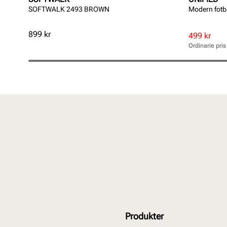
SOFTWALK 2493 BROWN
Modern fot
Pris
899 kr
Rabatterat
Ordinarie
499 kr
pris
pris
Ordinarie pri
Pris
Pris
Produkter