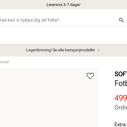
Leverans 3-7 dagar
Lagertömning! Se alla kampanjmodeller
andal
SOF
Fot
Rab
Ord
499
pris
pris
Ordi
Pris
Pris
Extra