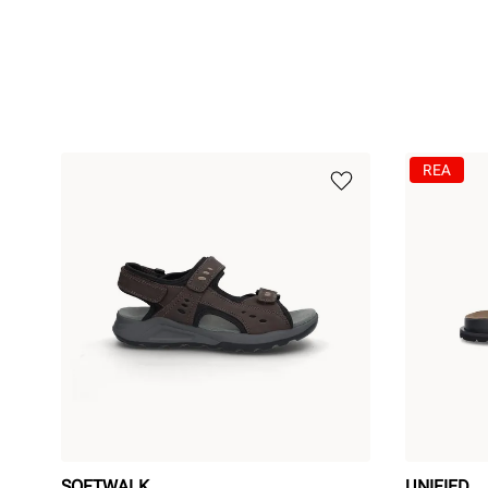
REA
SOFTWALK
UNIFIED