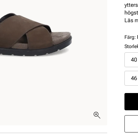
ytter
högst
detta
Läs 
passf
Färg
:
Storle
40
46