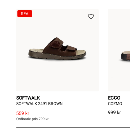
REA
SOFTWALK
ECCO
SOFTWALK 2491 BROWN
COZMO
Pris
999 kr
Rabatterat
Ordinarie
559 kr
pris
pris
Ordinarie pris
799 kr
Pris
Pris