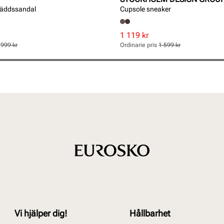
bäddssandal
Cupsole sneaker
Rabatterat
Ordinarie
1 119 kr
pris
pris
s
999 kr
Ordinarie pris
1 599 kr
Pris
Pris
Vi hjälper dig!
Hållbarhet