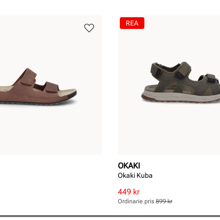
REA
OKAKI
Okaki Kuba
Rabatterat
Ordinarie
449 kr
pris
pris
Ordinarie pris
899 kr
Pris
Pris