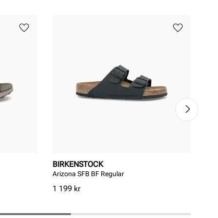
BIRKENSTOCK
BI
Arizona SFB BF Regular
Ari
Pris
Pri
1 199 kr
1 5