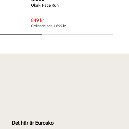
Okaki Pace Run
Fin
Rabatterat
Ordinarie
Rab
Ord
849 kr
499
pris
pris
pri
pri
Ordinarie pris
1 699 kr
Ordi
Pris
Pris
Pri
Pri
Det här är Eurosko