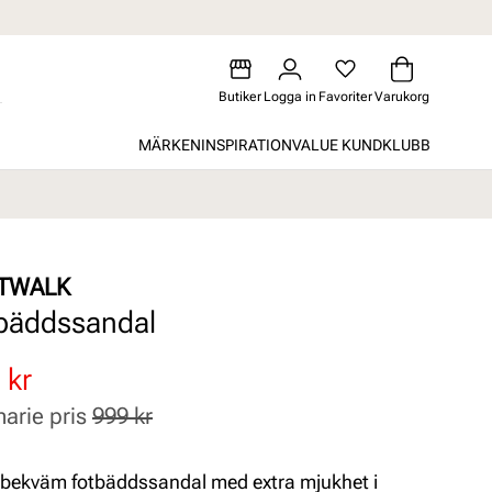
Butiker
Logga in
Favoriter
Varukorg
MÄRKEN
INSPIRATION
VALUE KUNDKLUBB
TWALK
bäddssandal
atterat
inarie
 kr
narie pris
999 kr
 bekväm fotbäddssandal med extra mjukhet i