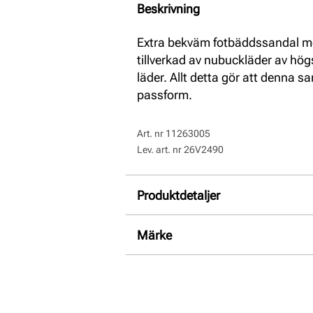
Beskrivning
Extra bekväm fotbäddssandal med
tillverkad av nubuckläder av hög
läder. Allt detta gör att denna s
passform.
Art. nr
11263005
Lev. art. nr
26V2490
Produktdetaljer
:
Skinn
Märke
Foder:
Textil
Innersula:
Skinn