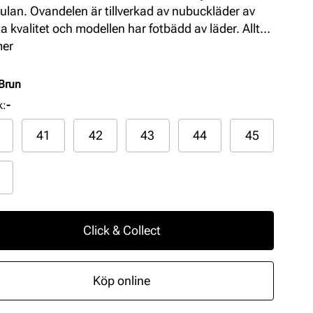
sulan. Ovandelen är tillverkad av nubuckläder av
a kvalitet och modellen har fotbädd av läder. Allt
 gör att denna sandal har en extra god komfort och
mer
orm.
Brun
k
:
-
41
42
43
44
45
Click & Collect
Köp online