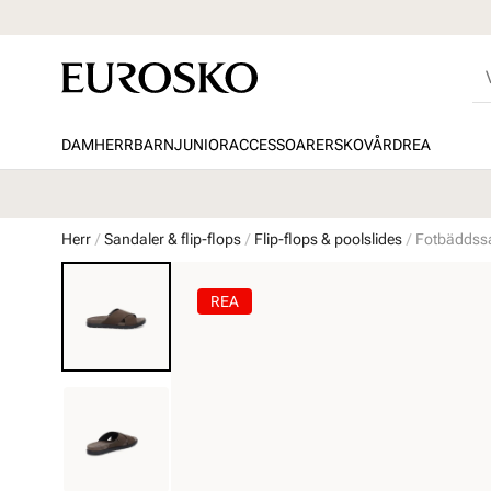
DAM
HERR
BARN
JUNIOR
ACCESSOARER
SKOVÅRD
REA
Herr
Sandaler & flip-flops
Flip-flops & poolslides
Fotbäddss
REA