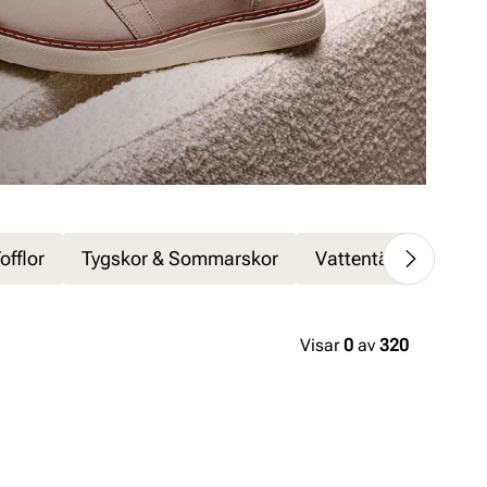
offlor
Tygskor & Sommarskor
Vattentäta & vatten
Visar
0
av
320