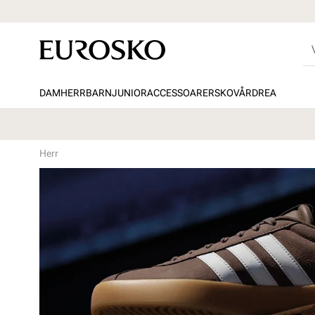
DAM
HERR
BARN
JUNIOR
ACCESSOARER
SKOVÅRD
REA
Herr