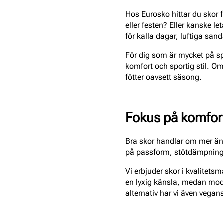
Hos Eurosko hittar du skor f
eller festen? Eller kanske l
för kalla dagar, luftiga sa
För dig som är mycket på spr
komfort och sportig stil. O
fötter oavsett säsong.
Fokus på komfort
Bra skor handlar om mer än
på passform, stötdämpning o
Vi erbjuder skor i kvalitets
en lyxig känsla, medan moder
alternativ har vi även vegan