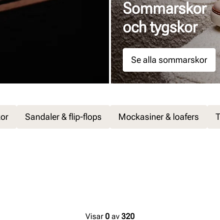
Sommarskor
och tygskor
Se alla sommarskor
kor
Sandaler & flip-flops
Mockasiner & loafers
T
Visar
0
av
320