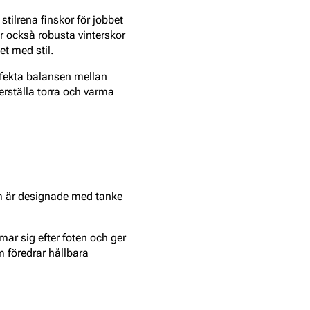
tilrena finskor för jobbet
r också robusta vinterskor
et med stil.
erfekta balansen mellan
erställa torra och varma
om är designade med tanke
mar sig efter foten och ger
m föredrar hållbara