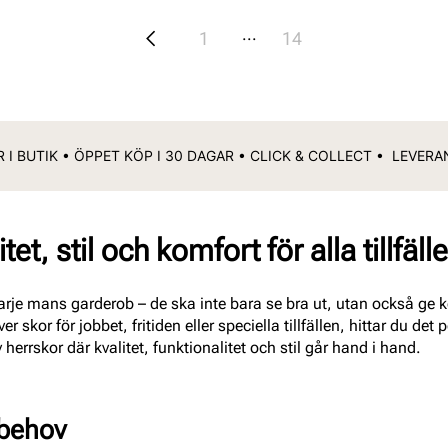
...
1
14
 I BUTIK • ÖPPET KÖP I 30 DAGAR • CLICK & COLLECT • LEVER
tet, stil och komfort för alla tillfäll
varje mans garderob – de ska inte bara se bra ut, utan också ge 
skor för jobbet, fritiden eller speciella tillfällen, hittar du det
v herrskor där kvalitet, funktionalitet och stil går hand i hand.
 behov