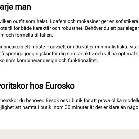
varje man
vilken outfit som helst. Loafers och mokasiner ger en sofistikerad
s tillför både karaktär och robusthet. Behöver du ett par elegan
m och formella tillfällen.
r sneakers ett måste – oavsett om du väljer minimalistiska, vita
å sportiga joggingskor för dig som är aktiv och vill ha optimal 
sko som kombinerar design och funktionalitet.
voritskor hos Eurosko
e herrskor du behöver. Besök oss i butik för att prova olika modeller
ighet att hämta i butik inom 30 minuter är det enklare än någo