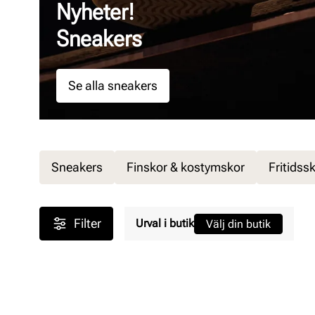
Nyheter!
Sneakers
Se alla sneakers
Sneakers
Finskor & kostymskor
Fritidss
Filter
Urval i butik
Välj din butik