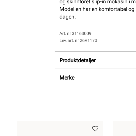
og skinnfòret slip-in mokasin i 
Modellen har en komfortabel og f
dagen.
Art. nr
31163009
Lev. art. nr
26V1170
Produktdetaljer
Overdel:
Skinn
Merke
For:
Skinn
Hælhøyde:
20 mm