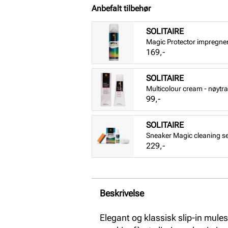
Anbefalt tilbehør
SOLITAIRE
Magic Protector impregne
Pris
169,-
SOLITAIRE
Multicolour cream - nøytra
Pris
99,-
SOLITAIRE
Sneaker Magic cleaning se
Pris
229,-
Beskrivelse
Elegant og klassisk slip-in mul