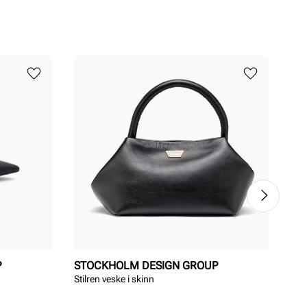
P
STOCKHOLM DESIGN GROUP
SO
Stilren veske i skinn
Mok