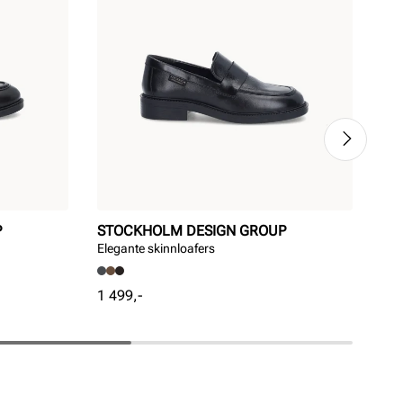
P
STOCKHOLM DESIGN GROUP
ST
Elegante skinnloafers
Ele
Pris
Pri
1 499,-
1 4