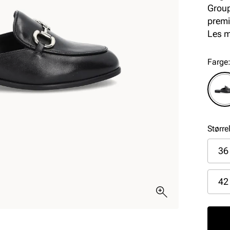
Group
premi
komfo
Les 
dage
Farge
Større
36
42