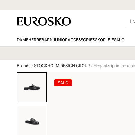
DAME
HERRE
BARN
JUNIOR
ACCESSORIES
SKOPLEIE
SALG
Brands
STOCKHOLM DESIGN GROUP
Elegant slip-in mokasi
SALG