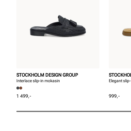
STOCKHOLM DESIGN GROUP
STOCKHO
Interlace slip-in mokasin
Elegant slip
Pris
Pris
1 499,-
999,-