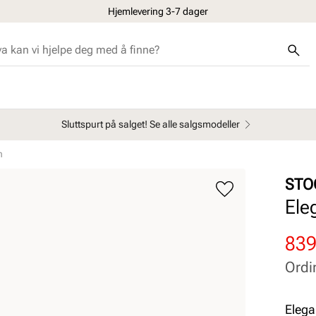
Hjemlevering 3-7 dager
Sluttspurt på salget! Se alle salgsmodeller
n
STO
Ele
Rab
Ord
839
pris
pris
Ordi
Pris
Pris
Elega