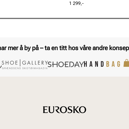
Pris
1 299,-
har mer å by på – ta en titt hos våre andre konsep