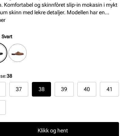
. Komfortabel og skinnfòret slip-in mokasin i mykt
um skinn med lekre detaljer. Modellen har en
rtabel og fleksibel såle som gir god komfort hele
mer
n.
:
Svart
lse
:
38
37
38
39
40
41
Klikk og hent