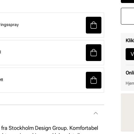
ringsspray
Klik
l
V
Onl
tt
Hjem
es fra Stockholm Design Group. Komfortabel