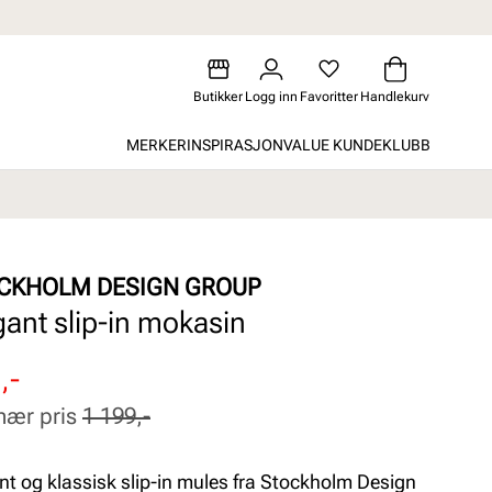
Butikker
Logg inn
Favoritter
Handlekurv
MERKER
INSPIRASJON
VALUE KUNDEKLUBB
CKHOLM DESIGN GROUP
gant slip-in mokasin
attert
inær
,-
nær pris
1 199,-
nt og klassisk slip-in mules fra Stockholm Design