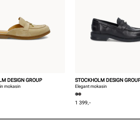
LM DESIGN GROUP
STOCKHOLM DESIGN GROU
-in mokasin
Elegant mokasin
Pris
1 399,-