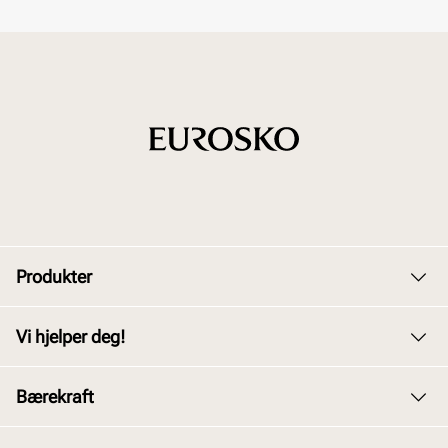
Produkter
Dame
Vi hjelper deg!
Herre
Kundeservice
Bærekraft
Barn
Bytte og retur
Junior
Vårt arbeid