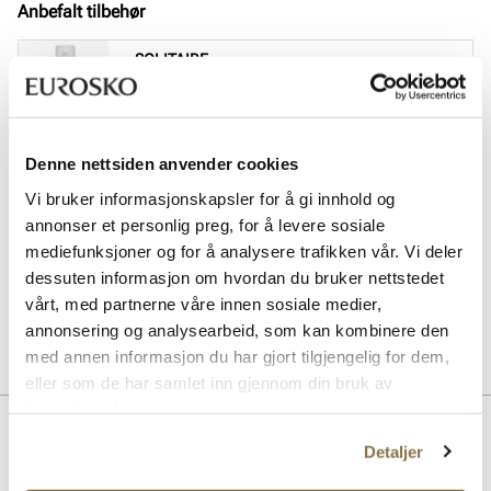
Anbefalt tilbehør
SOLITAIRE
Magic Protector impregneringsspray
Pris
169,-
SOLITAIRE
Denne nettsiden anvender cookies
Sneaker Magic cleaning sett
Vi bruker informasjonskapsler for å gi innhold og
Pris
229,-
annonser et personlig preg, for å levere sosiale
mediefunksjoner og for å analysere trafikken vår. Vi deler
SOLITAIRE
dessuten informasjon om hvordan du bruker nettstedet
Multicolour cream - nøytral
Pris
99,-
vårt, med partnerne våre innen sosiale medier,
annonsering og analysearbeid, som kan kombinere den
med annen informasjon du har gjort tilgjengelig for dem,
eller som de har samlet inn gjennom din bruk av
tjenestene deres.
Beskrivelse
Detaljer
Elegant og klassisk slip-in mules fra Stockholm Design Group.