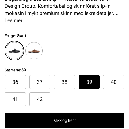
Design Group. Komfortabel og skinnfòret slip-in
mokasin i mykt premium skinn med lekre detaljer.
Modellen har en komfortabel og fleksibel såle som gir
Les mer
god komfort hele dagen.
Farge
:
Svart
Størrelse
:
39
36
37
38
39
40
41
42
Klikk og hent