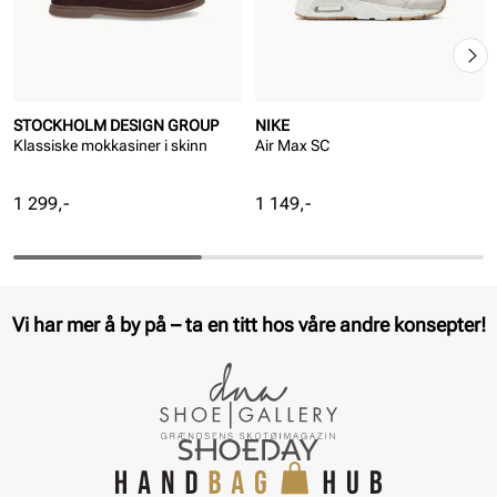
STOCKHOLM DESIGN GROUP
NIKE
Klassiske mokkasiner i skinn
Air Max SC
Pris
Pris
1 299,-
1 149,-
Vi har mer å by på – ta en titt hos våre andre konsepter!