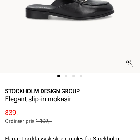
STOCKHOLM DESIGN GROUP
Elegant slip-in mokasin
Rabattert
Ordinær
839,-
pris
pris
Ordinær pris
1 199,-
Pris
Pris
Elegant og klassisk slip-in mules fra Stockholm