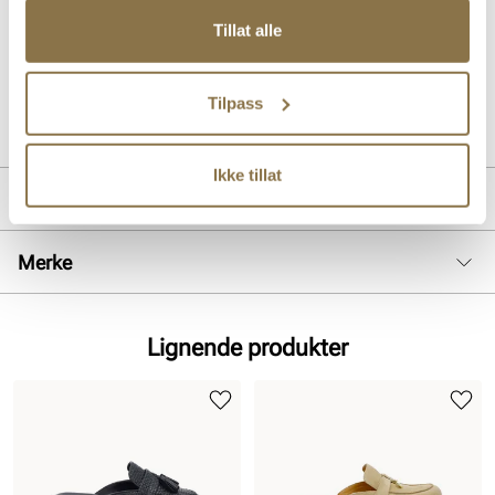
Komfortabel og skinnfòret slip-in mokasin i mykt premium skinn
med lekre detaljer. Modellen har en komfortabel og fleksibel såle
Tillat alle
som gir god komfort hele dagen.
Art. nr
31163009
Tilpass
Lev. art. nr
26V1170
Ikke tillat
Produktdetaljer
Overdel:
Skinn
Merke
For:
Skinn
Hælhøyde:
20 mm
Lignende produkter