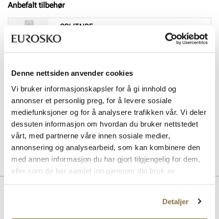
Anbefalt tilbehør
SOLITAIRE
Magic Protector impregneringsspray
Pris
169,-
SOLITAIRE
Denne nettsiden anvender cookies
Multicolour cream - nøytral
Vi bruker informasjonskapsler for å gi innhold og
Pris
99,-
annonser et personlig preg, for å levere sosiale
mediefunksjoner og for å analysere trafikken vår. Vi deler
SOLITAIRE
dessuten informasjon om hvordan du bruker nettstedet
Sneaker Magic cleaning sett
Pris
229,-
vårt, med partnerne våre innen sosiale medier,
annonsering og analysearbeid, som kan kombinere den
med annen informasjon du har gjort tilgjengelig for dem,
eller som de har samlet inn gjennom din bruk av
tjenestene deres.
Beskrivelse
Detaljer
Elegant og klassisk slip-in mules fra Stockholm Design Group.