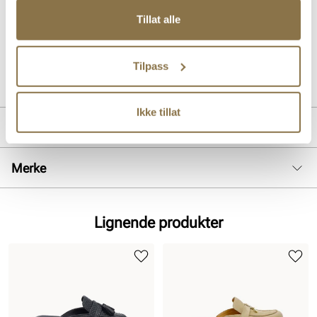
Komfortabel og skinnfòret slip-in mokasin i mykt premium skinn
med lekre detaljer. Modellen har en komfortabel og fleksibel såle
Tillat alle
som gir god komfort hele dagen.
Art. nr
31163009
Tilpass
Lev. art. nr
26V1170
Ikke tillat
Produktdetaljer
Overdel:
Skinn
Merke
For:
Skinn
Hælhøyde:
20 mm
Lignende produkter