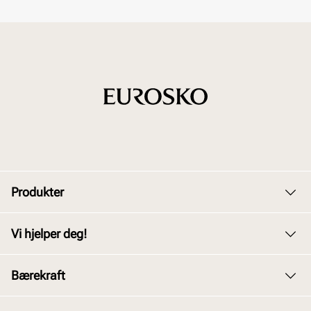
Produkter
Dame
Vi hjelper deg!
Herre
Kundeservice
Bærekraft
Barn
Bytte og retur
Junior
Vårt arbeid