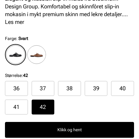
Design Group. Komfortabel og skinnfòret slip-in
mokasin i mykt premium skinn med lekre detaljer.
Modellen har en komfortabel og fleksibel såle som gir
Les mer
god komfort hele dagen.
Farge
:
Svart
Størrelse
:
42
36
37
38
39
40
41
42
Klikk og hent