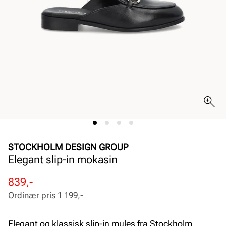
STOCKHOLM DESIGN GROUP
Elegant slip-in mokasin
Rabattert
Ordinær
839,-
pris
pris
Ordinær pris
1 199,-
Pris
Pris
Elegant og klassisk slip-in mules fra Stockholm