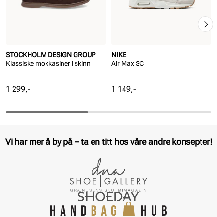
STOCKHOLM DESIGN GROUP
NIKE
Klassiske mokkasiner i skinn
Air Max SC
Pris
Pris
1 299,-
1 149,-
Vi har mer å by på – ta en titt hos våre andre konsepter!