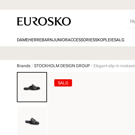
DAME
HERRE
BARN
JUNIOR
ACCESSORIES
SKOPLEIE
SALG
Brands
STOCKHOLM DESIGN GROUP
Elegant slip-in mokasi
SALG