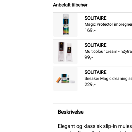
Anbefalt tilbehør
SOLITAIRE
Magic Protector impregne
Pris
169,-
SOLITAIRE
Multicolour cream - nøytra
Pris
99,-
SOLITAIRE
Sneaker Magic cleaning se
Pris
229,-
Beskrivelse
Elegant og klassisk slip-in mul