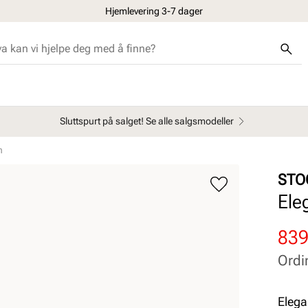
Hjemlevering 3-7 dager
Sluttspurt på salget! Se alle salgsmodeller
n
STO
Ele
Rab
Ord
839
pris
pris
Ordi
Pris
Pris
Elega