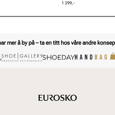
Pris
1 299,-
har mer å by på – ta en titt hos våre andre konsep