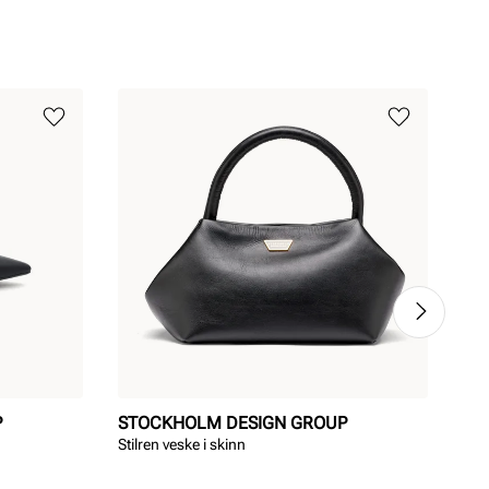
P
STOCKHOLM DESIGN GROUP
SO
Stilren veske i skinn
Mok