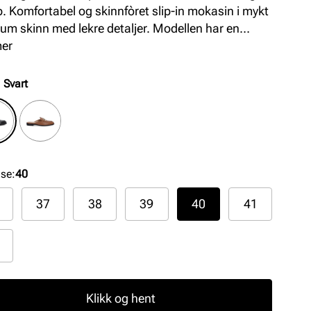
. Komfortabel og skinnfòret slip-in mokasin i mykt
um skinn med lekre detaljer. Modellen har en
rtabel og fleksibel såle som gir god komfort hele
mer
n.
:
Svart
lse
:
40
37
38
39
40
41
Klikk og hent