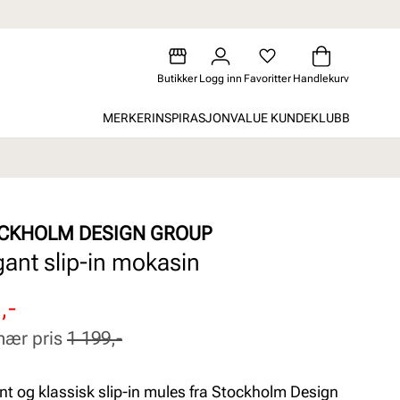
Butikker
Logg inn
Favoritter
Handlekurv
MERKER
INSPIRASJON
VALUE KUNDEKLUBB
CKHOLM DESIGN GROUP
gant slip-in mokasin
attert
inær
,-
nær pris
1 199,-
nt og klassisk slip-in mules fra Stockholm Design