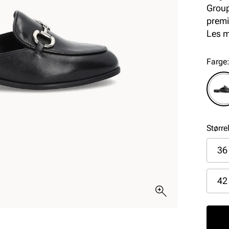
Group
premi
komfo
Les 
dage
Farge
Større
36
42