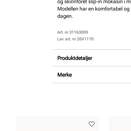
og skinnfòret slip-in mokasin i 
Modellen har en komfortabel og f
dagen.
Art. nr
31163009
Lev. art. nr
26V1170
Produktdetaljer
Overdel:
Skinn
Merke
For:
Skinn
Hælhøyde:
20 mm