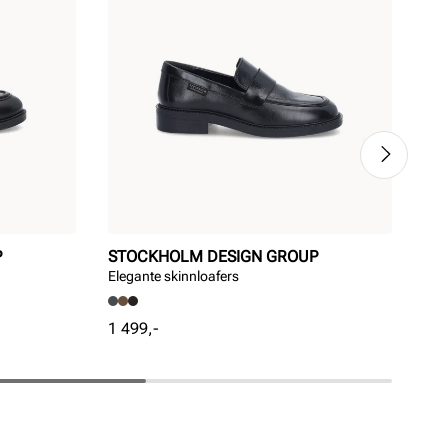
P
STOCKHOLM DESIGN GROUP
ST
Elegante skinnloafers
Ele
Pris
Pri
1 499,-
1 4