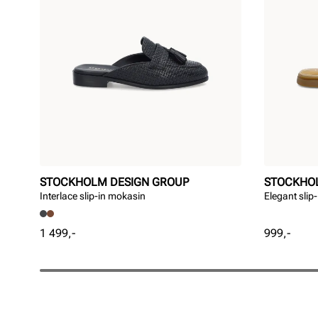
STOCKHOLM DESIGN GROUP
STOCKHO
Interlace slip-in mokasin
Elegant slip
Pris
Pris
1 499,-
999,-