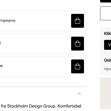
ringsspray
Klik
l
V
Onl
tt
Hjem
es fra Stockholm Design Group. Komfortabel