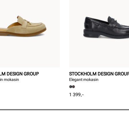
LM DESIGN GROUP
STOCKHOLM DESIGN GROU
-in mokasin
Elegant mokasin
Pris
1 399,-