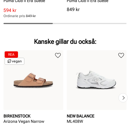
Puma Club II Era Suede
Puma Club II Era Suede
Pris
849 kr
Rabatterat
Ordinarie
594 kr
pris
pris
Ordinarie pris
849 kr
Pris
Pris
Kanske gillar du också:
REA
vegan
BIRKENSTOCK
NEW BALANCE
Arizona Vegan Narrow
ML408W