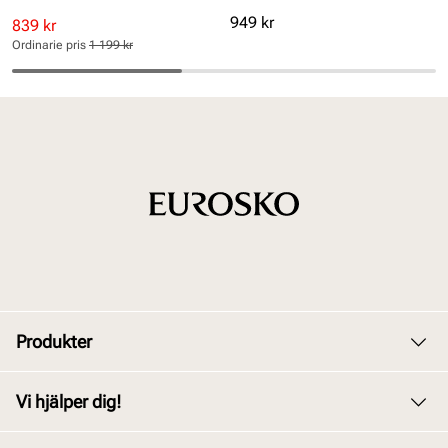
Pris
949 kr
Rabatterat
Ordinarie
839 kr
pris
pris
Ordinarie pris
1 199 kr
Pris
Pris
Produkter
Dam
Vi hjälper dig!
Herr