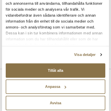
Pris
169 kr
och annonserna till användarna, tillhandahålla funktioner
för sociala medier och analysera vår trafik. Vi
vidarebefordrar även sådana identifierare och annan
SOLITAIRE
Suede & nubuck renovator - Neutral
information från din enhet till de sociala medier och
Pris
99 kr
annons- och analysföretag som vi samarbetar med.
Dessa kan i sin tur kombinera informationen med annan
SOLITAIRE
information som du har tillhandahållit eller som de har
Combi Care Foam skotvätt
samlat in när du har använt deras tjänster.
Pris
99 kr
Visa detaljer
Tillåt alla
Beskrivning
Terrace sneaker från PUMA med en ovandel i brun mocka.
Anpassa
Art. nr
35263403
Avvisa
Lev. art. nr
400717