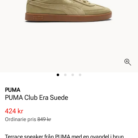
PUMA
PUMA Club Era Suede
Rabatterat
Ordinarie
424 kr
pris
pris
Ordinarie pris
849 kr
Pris
Pris
Terrace sneaker från PUMA med en ovandel i brun