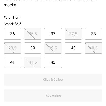
mocka.
Färg
:
Brun
Storlek
:
36,5
36
36,5
37
37,5
38
38,5
39
39,5
40
40,5
41
41,5
42
Click & Collect
Köp online