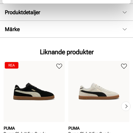
Produktdetaljer
:
Mocka skinn
Märke
Foder:
Textil
Sula:
Gummi
Liknande produkter
REA
PUMA
PUMA