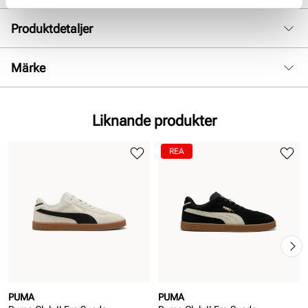
Produktdetaljer
:
Mocka skinn
Märke
Foder:
Textil
Sula:
Gummi
Liknande produkter
REA
PUMA
PUMA