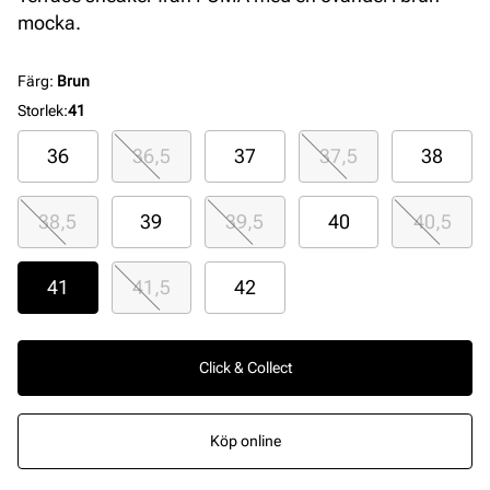
mocka.
Färg
:
Brun
Storlek
:
41
36
36,5
37
37,5
38
38,5
39
39,5
40
40,5
41
41,5
42
Click & Collect
Köp online