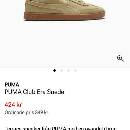
PUMA
PUMA Club Era Suede
Rabatterat
Ordinarie
424 kr
pris
pris
Ordinarie pris
849 kr
Pris
Pris
Terrace sneaker från PUMA med en ovandel i brun