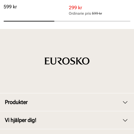
Pris
599 kr
Rabatterat
Ordinarie
299 kr
pris
pris
Ordinarie pris
599 kr
Pris
Pris
Produkter
Dam
Vi hjälper dig!
Herr