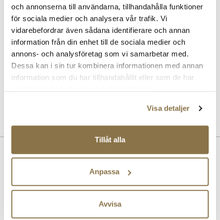
Pris
169 kr
och annonserna till användarna, tillhandahålla funktioner
för sociala medier och analysera vår trafik. Vi
vidarebefordrar även sådana identifierare och annan
SOLITAIRE
Suede & nubuck renovator - Neutral
information från din enhet till de sociala medier och
Pris
99 kr
annons- och analysföretag som vi samarbetar med.
Dessa kan i sin tur kombinera informationen med annan
SOLITAIRE
information som du har tillhandahållit eller som de har
Combi Care Foam skotvätt
samlat in när du har använt deras tjänster.
Pris
99 kr
Visa detaljer
Tillåt alla
Beskrivning
Terrace sneaker från PUMA med en ovandel i brun mocka.
Anpassa
Art. nr
35263403
Avvisa
Lev. art. nr
400717