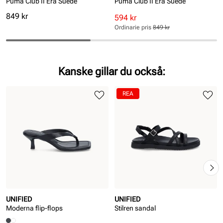
Puma Club II Era Suede
Puma Club II Era Suede
Pris
849 kr
Rabatterat
Ordinarie
594 kr
pris
pris
Ordinarie pris
849 kr
Pris
Pris
Kanske gillar du också:
REA
UNIFIED
UNIFIED
Moderna flip-flops
Stilren sandal