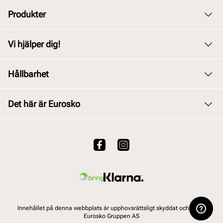
Produkter
Dam
Vi hjälper dig!
Herr
Kundservice
Hållbarhet
Barn
Byte och retur
Junior
Vårt arbete
Det här är Eurosko
Köpvillkor
Tillbehör
Våra policys
Integritetspolicy
Om oss
Skovård
Användarvillkor för webbplatsen
Hållbarhetsrapport 2025
VALUE kundklubb
Viktigt att veta om våra produkter
Vanliga frågor
Innehållet på denna webbplats är upphovsrättsligt skyddat och tillhör
Eurosko Gruppen AS