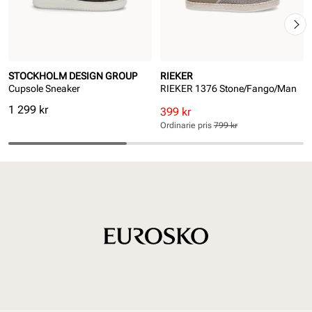
STOCKHOLM DESIGN GROUP
RIEKER
Cupsole Sneaker
RIEKER 1376 Stone/Fango/Man
Pris
1 299 kr
Rabatterat
Ordinarie
399 kr
pris
pris
Ordinarie pris
799 kr
Pris
Pris