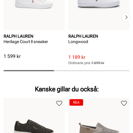
RALPH LAUREN
RALPH LAUREN
Heritage Court ll sneaker
Longwood
Pris
1 599 kr
Rabatterat
Ordinarie
1 189 kr
pris
pris
Ordinarie pris
1 699 kr
Pris
Pris
Kanske gillar du också:
REA