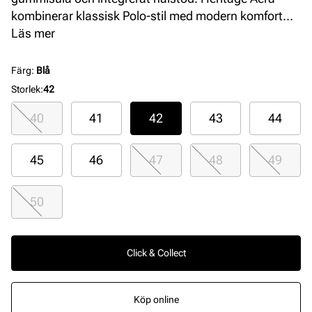
kombinerar klassisk Polo-stil med modern komfort
och subtila logodetaljer.
Läs mer
Färg
:
Blå
Storlek
:
42
40
41
42
43
44
45
46
47
48
49
50
Click & Collect
Köp online