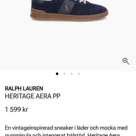
RALPH LAUREN
HERITAGE AERA PP
Pris
1 599 kr
En vintageinspirerad sneaker i läder och mocka med
gummisula och integrerat hälstöd. Heritage Aera