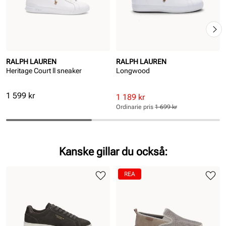
RALPH LAUREN
RALPH LAUREN
Heritage Court ll sneaker
Longwood
Pris
1 599 kr
Rabatterat
Ordinarie
1 189 kr
pris
pris
Ordinarie pris
1 699 kr
Pris
Pris
Kanske gillar du också:
REA