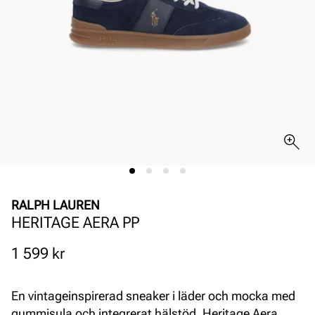
RALPH LAUREN
HERITAGE AERA PP
Pris
1 599 kr
En vintageinspirerad sneaker i läder och mocka med
gummisula och integrerat hälstöd. Heritage Aera