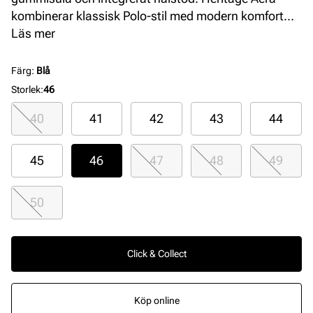
kombinerar klassisk Polo-stil med modern komfort
och subtila logodetaljer.
Läs mer
Färg
:
Blå
Storlek
:
46
40
41
42
43
44
45
46
47
48
49
50
Click & Collect
Köp online