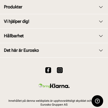
Produkter
Dam
Vi hjälper dig!
Herr
Kundservice
Hållbarhet
Barn
Byte och retur
Junior
Vårt arbete
Det här är Eurosko
Köpvillkor
Tillbehör
Våra policys
Integritetspolicy
Om oss
Skovård
Användarvillkor för webbplatsen
Hållbarhetsrapport 2025
VALUE kundklubb
Viktigt att veta om våra produkter
Vanliga frågor
Innehållet på denna webbplats är upphovsrättsligt skyddat och tillhör
Eurosko Gruppen AS