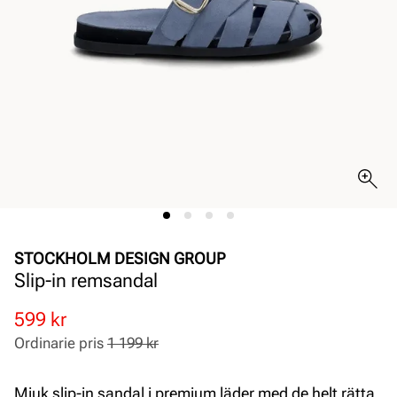
STOCKHOLM DESIGN GROUP
Slip-in remsandal
Rabatterat
Ordinarie
599 kr
pris
pris
Ordinarie pris
1 199 kr
Pris
Pris
Mjuk slip-in sandal i premium läder med de helt rätta