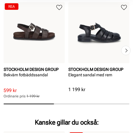
REA
STOCKHOLM DESIGN GROUP
STOCKHOLM DESIGN GROUP
Bekväm fotbäddssandal
Elegant sandal med rem
Pris
1 199 kr
Rabatterat
Ordinarie
599 kr
pris
pris
Ordinarie pris
1 199 kr
Pris
Pris
Kanske gillar du också: