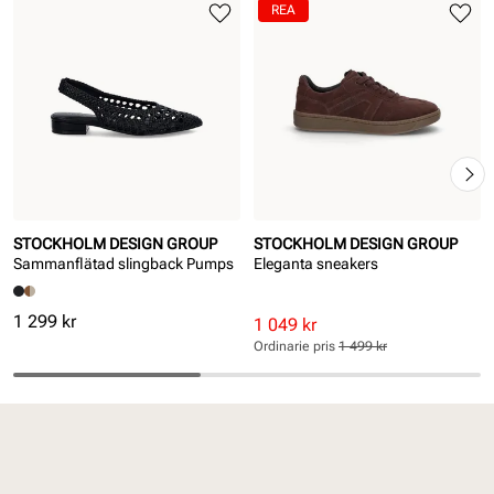
REA
STOCKHOLM DESIGN GROUP
STOCKHOLM DESIGN GROUP
Sammanflätad slingback Pumps
Eleganta sneakers
Pris
1 299 kr
Rabatterat
Ordinarie
1 049 kr
pris
pris
Ordinarie pris
1 499 kr
Pris
Pris