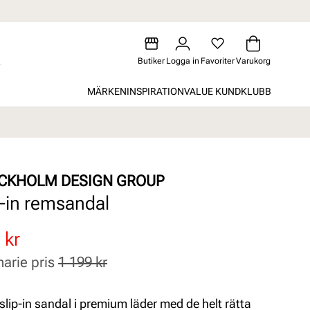
Butiker
Logga in
Favoriter
Varukorg
MÄRKEN
INSPIRATION
VALUE KUNDKLUBB
CKHOLM DESIGN GROUP
p-in remsandal
atterat
inarie
 kr
narie pris
1 199 kr
slip-in sandal i premium läder med de helt rätta