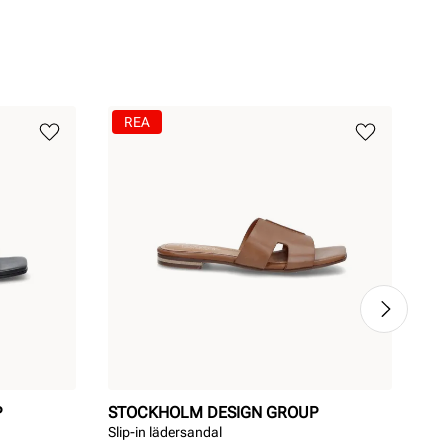
REA
P
STOCKHOLM DESIGN GROUP
SO
Slip-in lädersandal
Bek