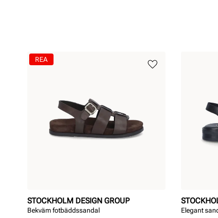
REA
STOCKHOLM DESIGN GROUP
STOCKHO
Bekväm fotbäddssandal
Elegant san