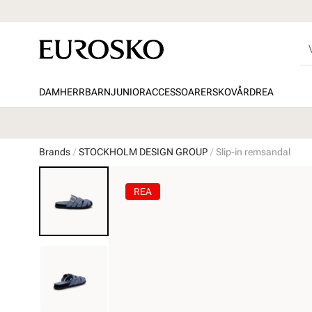
DAM
HERR
BARN
JUNIOR
ACCESSOARER
SKOVÅRD
REA
Brands
STOCKHOLM DESIGN GROUP
Slip-in remsandal
REA