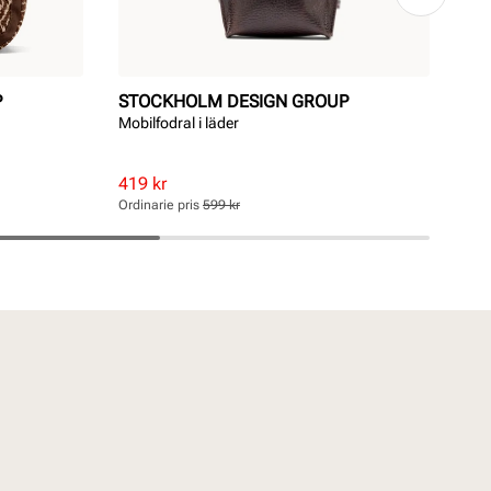
P
STOCKHOLM DESIGN GROUP
ST
Mobilfodral i läder
Sne
Rabatterat
Ordinarie
Rab
Ord
419 kr
749
pris
pris
pri
pri
Ordinarie pris
599 kr
Ordi
Pris
Pris
Pri
Pri