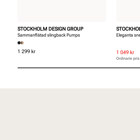
STOCKHOLM DESIGN GROUP
STOCKHO
Sammanflätad slingback Pumps
Eleganta sn
Pris
1 299 kr
Rabatterat
Ordinarie
1 049 kr
pris
pris
Ordinarie pri
Pris
Pris