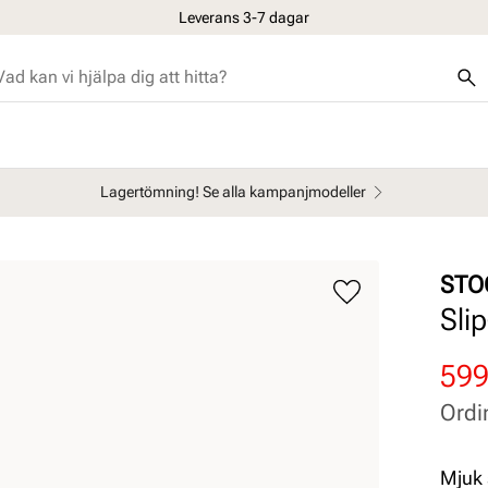
Leverans 3-7 dagar
Lagertömning! Se alla kampanjmodeller
STO
Sli
Rab
Ord
599
pris
pris
Ordi
Pris
Pris
Mjuk 