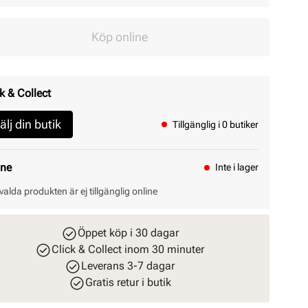
Köp online
k & Collect
älj din butik
Tillgänglig i 0 butiker
ine
Inte i lager
valda produkten är ej tillgänglig online
Öppet köp i 30 dagar
Click & Collect inom 30 minuter
Leverans 3-7 dagar
Gratis retur i butik