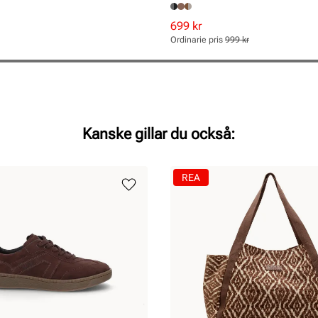
Rabatterat
Ordinarie
699 kr
pris
pris
Ordinarie pris
999 kr
Pris
Pris
Kanske gillar du också:
REA