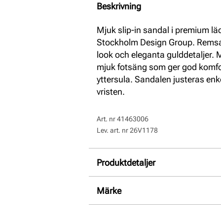
Beskrivning
Mjuk slip-in sandal i premium läd
Stockholm Design Group. Remsa
look och eleganta gulddetaljer. 
mjuk fotsäng som ger god komfo
yttersula. Sandalen justeras en
vristen.
Art. nr
41463006
Lev. art. nr
26V1178
Produktdetaljer
:
Mocka skinn
Märke
Foder:
Skinn