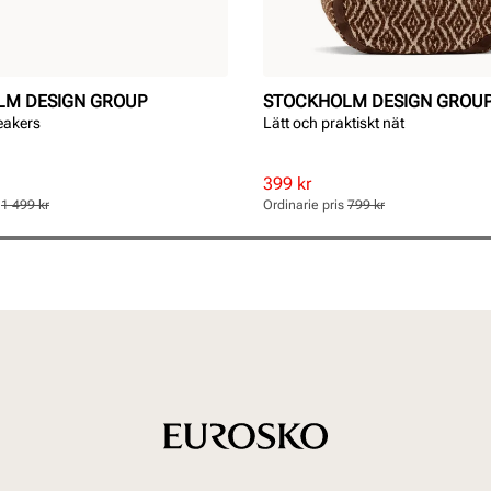
LM DESIGN GROUP
STOCKHOLM DESIGN GROU
eakers
Lätt och praktiskt nät
Rabatterat
Ordinarie
399 kr
pris
pris
s
1 499 kr
Ordinarie pris
799 kr
Pris
Pris