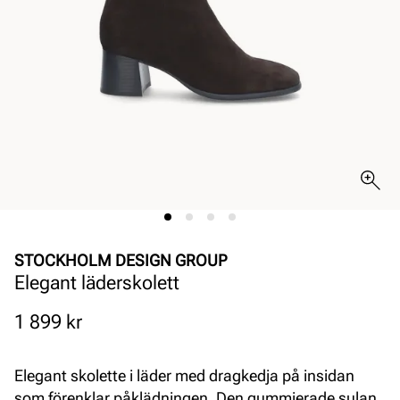
STOCKHOLM DESIGN GROUP
Elegant läderskolett
Pris
1 899 kr
Elegant skolette i läder med dragkedja på insidan
som förenklar påklädningen. Den gummierade sulan