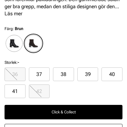
ger bra grepp, medan den stiliga designen gör den
perfekt för både vardag och fest. En tidlös investering
Läs mer
för varje garderob.
Färg
:
Brun
Storlek
:
-
36
37
38
39
40
41
42
Click & Collect