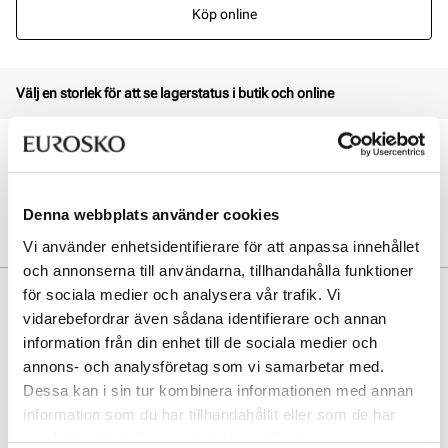
Köp online
Välj en storlek för att se lagerstatus i butik och online
Öppet köp i 30 dagar
Click & Collect inom 30 minuter
Leverans 3-7 dagar
Denna webbplats använder cookies
Gratis retur i butik
Vi använder enhetsidentifierare för att anpassa innehållet
och annonserna till användarna, tillhandahålla funktioner
för sociala medier och analysera vår trafik. Vi
Beskrivning
vidarebefordrar även sådana identifierare och annan
Elegant skolette i läder med dragkedja på insidan som förenklar
information från din enhet till de sociala medier och
påklädningen. Den gummierade sulan ger bra grepp, medan den
annons- och analysföretag som vi samarbetar med.
stiliga designen gör den perfekt för både vardag och fest. En tidlös
Dessa kan i sin tur kombinera informationen med annan
investering för varje garderob.
information som du har tillhandahållit eller som de har
samlat in när du har använt deras tjänster.
Art. nr
53267011