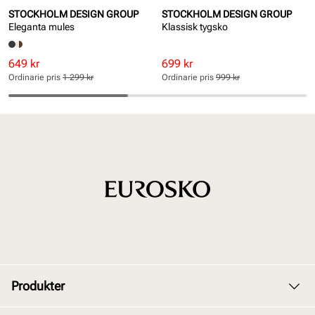
STOCKHOLM DESIGN GROUP
STOCKHOLM DESIGN GROUP
Eleganta mules
Klassisk tygsko
Rabatterat
Ordinarie
Rabatterat
Ordinarie
649 kr
699 kr
pris
pris
pris
pris
Ordinarie pris
1 299 kr
Ordinarie pris
999 kr
Pris
Pris
Pris
Pris
Produkter