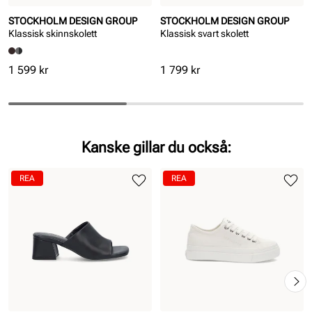
STOCKHOLM DESIGN GROUP
STOCKHOLM DESIGN GROUP
Klassisk skinnskolett
Klassisk svart skolett
Pris
Pris
1 599 kr
1 799 kr
Kanske gillar du också:
REA
REA