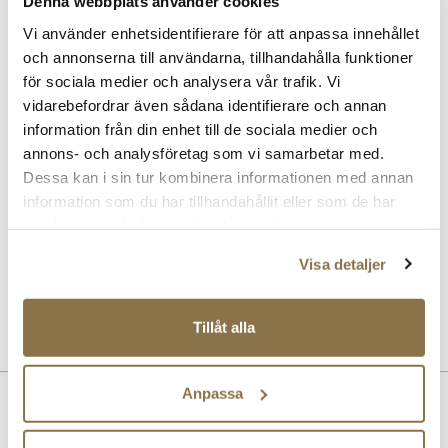
Denna webbplats använder cookies
Rekommenderade tillbehör
Vi använder enhetsidentifierare för att anpassa innehållet
och annonserna till användarna, tillhandahålla funktioner
SOLITAIRE
för sociala medier och analysera vår trafik. Vi
Magic Protector impregneringsspray
Pris
169 kr
vidarebefordrar även sådana identifierare och annan
information från din enhet till de sociala medier och
annons- och analysföretag som vi samarbetar med.
SOLITAIRE
Sneaker Magic rengöringsset
Dessa kan i sin tur kombinera informationen med annan
Pris
229 kr
information som du har tillhandahållit eller som de har
samlat in när du har använt deras tjänster.
SOLITAIRE
Visa detaljer
Flerfärgad kräm - neutral
Pris
99 kr
Tillåt alla
Anpassa
Beskrivning
Sabre snörskor gjorda av högkvalitativt slätt läder. Modellen har en