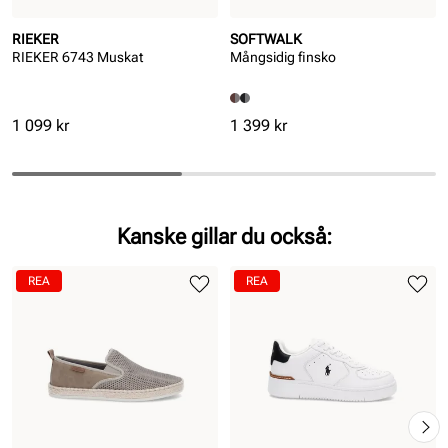
RIEKER
SOFTWALK
RIEKER 6743 Muskat
Mångsidig finsko
Pris
Pris
1 099 kr
1 399 kr
Kanske gillar du också:
REA
REA