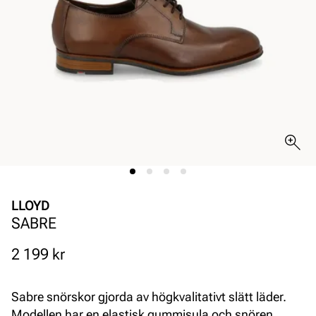
LLOYD
SABRE
Pris
2 199 kr
Sabre snörskor gjorda av högkvalitativt slätt läder.
Modellen har en elastisk gummisula och snören.