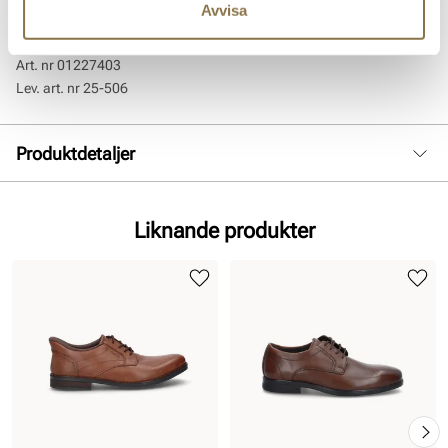
Avvisa
elastisk gummisula och snören.
Art. nr
01227403
Lev. art. nr
25-506
Produktdetaljer
:
Slätt läder
Foder:
Skinn
Liknande produkter
Sula:
Gummi