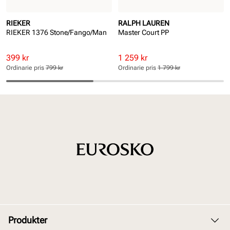
RIEKER
RALPH LAUREN
RIEKER 1376 Stone/Fango/Man
Master Court PP
Rabatterat
Ordinarie
Rabatterat
Ordinarie
399 kr
1 259 kr
pris
pris
pris
pris
Ordinarie pris
799 kr
Ordinarie pris
1 799 kr
Pris
Pris
Pris
Pris
Produkter