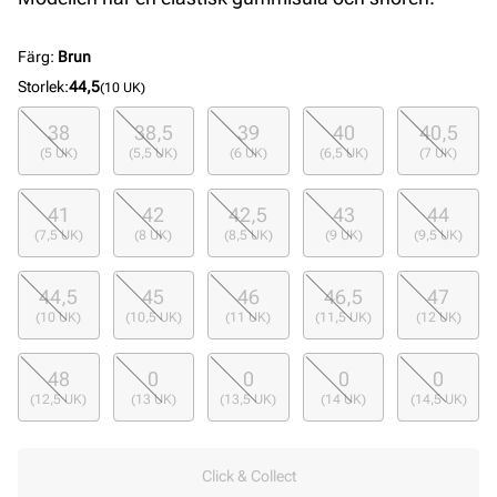
Färg
:
Brun
Storlek
:
44,5
(10 UK)
38
38,5
39
40
40,5
(5 UK)
(5,5 UK)
(6 UK)
(6,5 UK)
(7 UK)
41
42
42,5
43
44
(7,5 UK)
(8 UK)
(8,5 UK)
(9 UK)
(9,5 UK)
44,5
45
46
46,5
47
(10 UK)
(10,5 UK)
(11 UK)
(11,5 UK)
(12 UK)
48
0
0
0
0
(12,5 UK)
(13 UK)
(13,5 UK)
(14 UK)
(14,5 UK)
Click & Collect