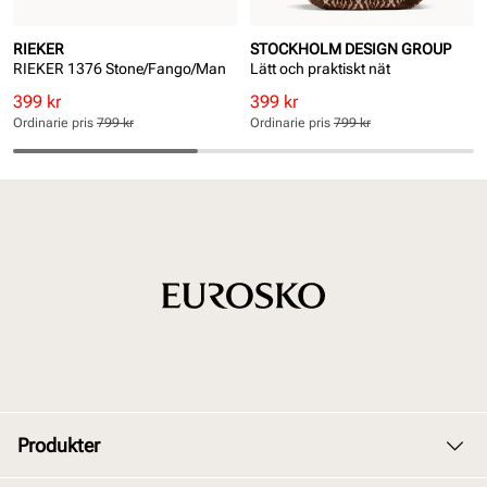
RIEKER
STOCKHOLM DESIGN GROUP
RIEKER 1376 Stone/Fango/Man
Lätt och praktiskt nät
Rabatterat
Ordinarie
Rabatterat
Ordinarie
399 kr
399 kr
pris
pris
pris
pris
Ordinarie pris
799 kr
Ordinarie pris
799 kr
Pris
Pris
Pris
Pris
Produkter