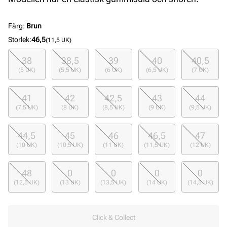
Färg
:
Brun
Storlek
:
46,5
(11,5 UK)
38
38,5
39
40
40,5
(5 UK)
(5,5 UK)
(6 UK)
(6,5 UK)
(7 UK)
41
42
42,5
43
44
(7,5 UK)
(8 UK)
(8,5 UK)
(9 UK)
(9,5 UK)
44,5
45
46
46,5
47
(10 UK)
(10,5 UK)
(11 UK)
(11,5 UK)
(12 UK)
48
0
0
0
0
(12,5 UK)
(13 UK)
(13,5 UK)
(14 UK)
(14,5 UK)
Click & Collect