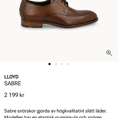
LLOYD
SABRE
Pris
2 199 kr
Sabre snörskor gjorda av högkvalitativt slätt läder.
Modellen har en elastisk gummisula och snören.