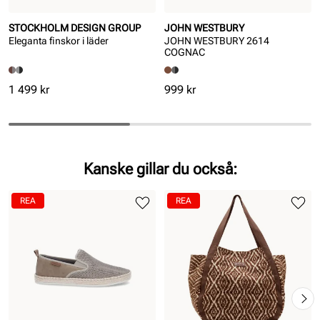
STOCKHOLM DESIGN GROUP
JOHN WESTBURY
Eleganta finskor i läder
JOHN WESTBURY 2614
COGNAC
Pris
Pris
1 499 kr
999 kr
Kanske gillar du också:
REA
REA