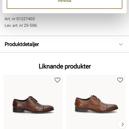
Avvisa
elastisk gummisula och snören.
Art. nr
01227403
Lev. art. nr
25-506
Produktdetaljer
:
Slätt läder
Foder:
Skinn
Liknande produkter
Sula:
Gummi