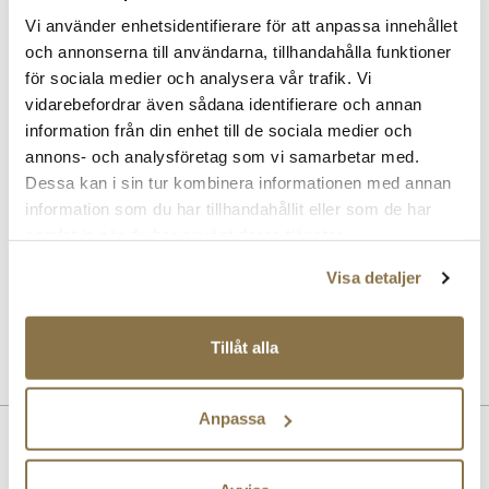
Rekommenderade tillbehör
Vi använder enhetsidentifierare för att anpassa innehållet
och annonserna till användarna, tillhandahålla funktioner
SOLITAIRE
för sociala medier och analysera vår trafik. Vi
Magic Protector impregneringsspray
vidarebefordrar även sådana identifierare och annan
Pris
169 kr
information från din enhet till de sociala medier och
annons- och analysföretag som vi samarbetar med.
SOLITAIRE
Dessa kan i sin tur kombinera informationen med annan
Sneaker Magic rengöringsset
information som du har tillhandahållit eller som de har
Pris
229 kr
samlat in när du har använt deras tjänster.
SOLITAIRE
Visa detaljer
Flerfärgad kräm - neutral
Pris
99 kr
Tillåt alla
Anpassa
Beskrivning
Sabre snörskor gjorda av högkvalitativt slätt läder. Modellen har en