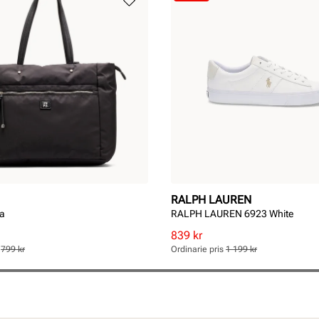
RALPH LAUREN
ka
RALPH LAUREN 6923 White
Rabatterat
Ordinarie
839 kr
pris
pris
s
799 kr
Ordinarie pris
1 199 kr
Pris
Pris