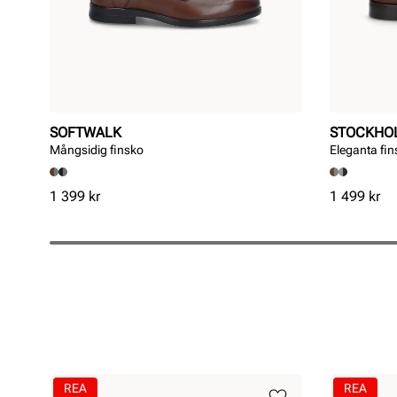
SOFTWALK
STOCKHO
Mångsidig finsko
Eleganta fins
Pris
Pris
1 399 kr
1 499 kr
REA
REA