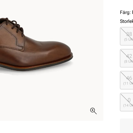
Färg
:
Storle
38
(5 UK
42
(8 UK
46
(11 U
0
(14 U