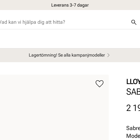
Leverans 3-7 dagar
Lagertömning! Se alla kampanjmodeller
LLO
SA
Pris
2 1
Sabre
Model