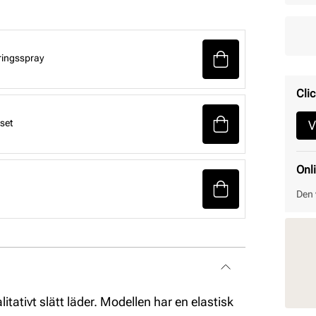
ringsspray
Clic
set
V
Onl
Den 
tativt slätt läder. Modellen har en elastisk