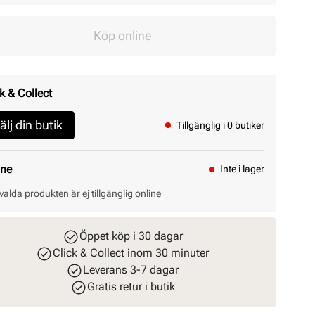
Köp online
k & Collect
älj din butik
Tillgänglig i 0 butiker
ine
Inte i lager
valda produkten är ej tillgänglig online
Öppet köp i 30 dagar
Click & Collect inom 30 minuter
Leverans 3-7 dagar
Gratis retur i butik