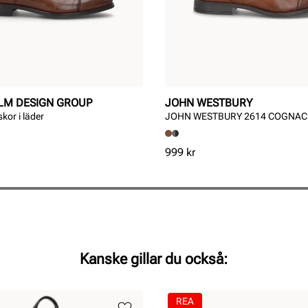
LM DESIGN GROUP
JOHN WESTBURY
kor i läder
JOHN WESTBURY 2614 COGNAC
Pris
999 kr
Kanske gillar du också:
REA