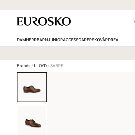
DAM
HERR
BARN
JUNIOR
ACCESSOARER
SKOVÅRD
REA
Brands
LLOYD
SABRE