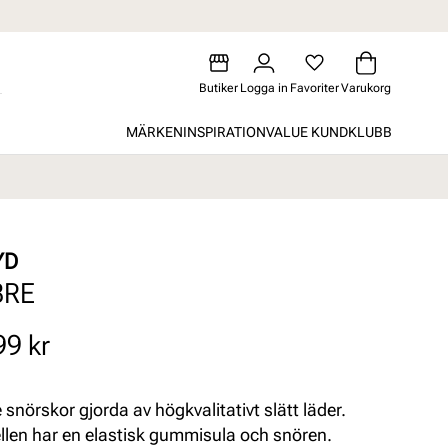
Butiker
Logga in
Favoriter
Varukorg
MÄRKEN
INSPIRATION
VALUE KUNDKLUBB
YD
BRE
99 kr
 snörskor gjorda av högkvalitativt slätt läder.
len har en elastisk gummisula och snören.