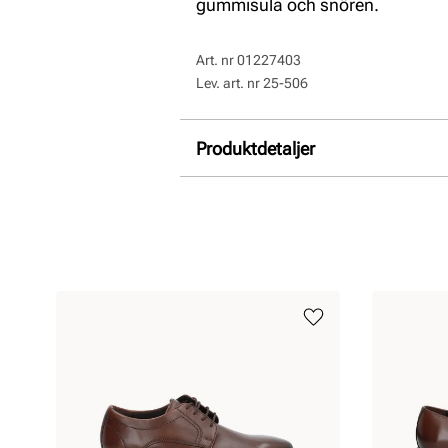
gummisula och snören.
Art. nr
01227403
Lev. art. nr
25-506
Produktdetaljer
:
Slätt läder
Foder:
Skinn
Sula:
Gummi