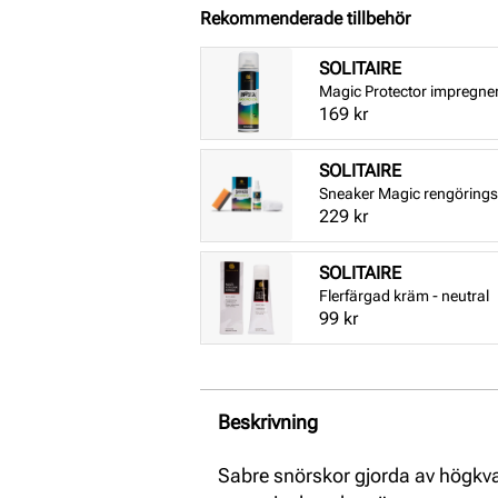
Rekommenderade tillbehör
SOLITAIRE
Magic Protector impregne
Pris
169 kr
SOLITAIRE
Sneaker Magic rengörings
Pris
229 kr
SOLITAIRE
Flerfärgad kräm - neutral
Pris
99 kr
Beskrivning
Sabre snörskor gjorda av högkvali