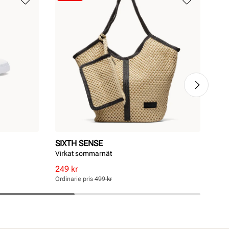
SIXTH SENSE
RA
Virkat sommarnät
Mas
Rabatterat
Ordinarie
Rab
Ord
249 kr
1 2
pris
pris
pri
pri
Ordinarie pris
499 kr
Ordi
Pris
Pris
Pri
Pri