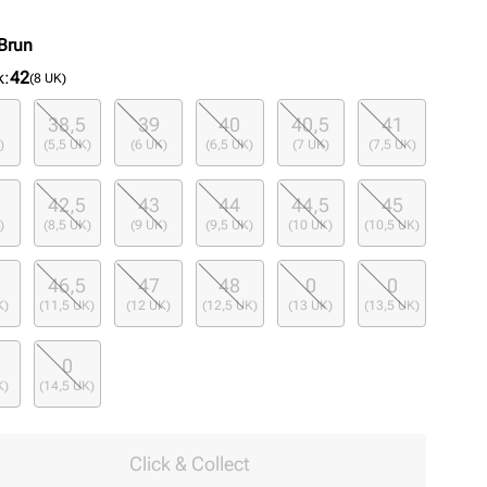
Brun
k
:
42
(8 UK)
38,5
39
40
40,5
41
)
(5,5 UK)
(6 UK)
(6,5 UK)
(7 UK)
(7,5 UK)
42,5
43
44
44,5
45
)
(8,5 UK)
(9 UK)
(9,5 UK)
(10 UK)
(10,5 UK)
46,5
47
48
0
0
K)
(11,5 UK)
(12 UK)
(12,5 UK)
(13 UK)
(13,5 UK)
0
K)
(14,5 UK)
Click & Collect