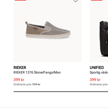
RIEKER
UNIFIED
RIEKER 1376 Stone/Fango/Man
Sportig väs
Rabatterat
Ordinarie
Rabatterat
Ordinarie
399 kr
399 kr
pris
pris
pris
pris
Ordinarie pris
799 kr
Ordinarie pri
Pris
Pris
Pris
Pris