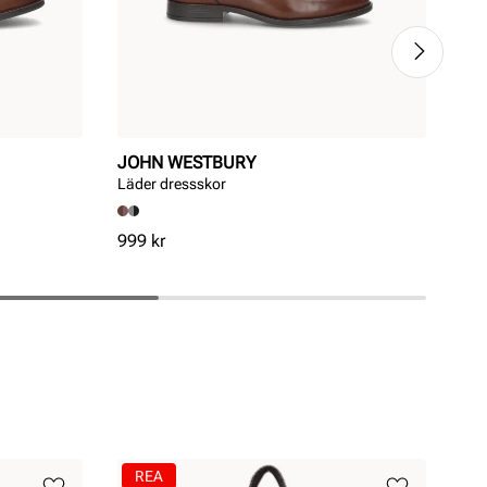
JOHN WESTBURY
EC
Läder dressskor
Mel
Pris
Pri
999 kr
1 3
REA