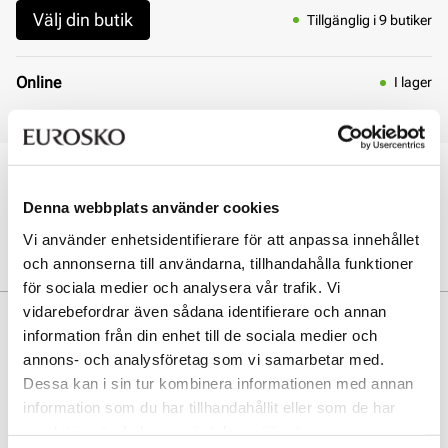
Välj din butik
Tillgänglig i 9 butiker
Online
I lager
Leverans 3 - 7 dagar
Öppet köp i 30 dagar
Click & Collect inom 30 minuter
Denna webbplats använder cookies
Leverans 3-7 dagar
Vi använder enhetsidentifierare för att anpassa innehållet
Gratis retur i butik
och annonserna till användarna, tillhandahålla funktioner
för sociala medier och analysera vår trafik. Vi
vidarebefordrar även sådana identifierare och annan
Beskrivning
information från din enhet till de sociala medier och
annons- och analysföretag som vi samarbetar med.
Snygg mockasin i lackskinn från Tamaris. Perfekt passform. Mjuka
material.
Dessa kan i sin tur kombinera informationen med annan
information som du har tillhandahållit eller som de har
samlat in när du har använt deras tjänster.
Art. nr
33157400