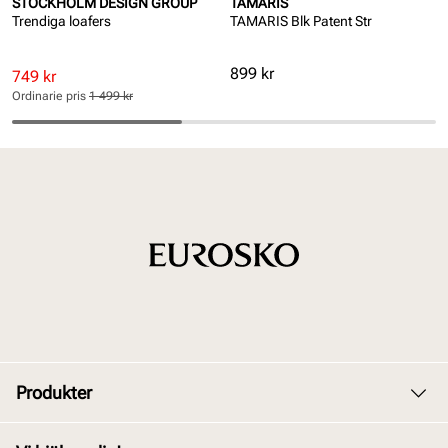
STOCKHOLM DESIGN GROUP
TAMARIS
Trendiga loafers
TAMARIS Blk Patent Str
Pris
899 kr
Rabatterat
Ordinarie
749 kr
pris
pris
Ordinarie pris
1 499 kr
Pris
Pris
Produkter
Dam