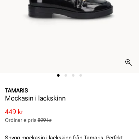
TAMARIS
Mockasin i lackskinn
Rabatterat
Ordinarie
449 kr
pris
pris
Ordinarie pris
899 kr
Pris
Pris
Snygg mockasin i lackskinn från Tamaris. Perfekt