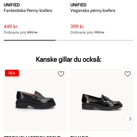
UNIFIED
UNIFIED
Fantastiska Penny-loafers
Veganska penny loafers
Rabatterat
Ordinarie
Rabatterat
Ordinarie
449 kr
399 kr
pris
pris
pris
pris
Ordinarie pris
899 kr
Ordinarie pris
799 kr
Pris
Pris
Pris
Pris
Kanske gillar du också:
REA