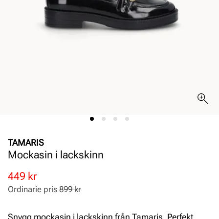
TAMARIS
Mockasin i lackskinn
Rabatterat
Ordinarie
449 kr
pris
pris
Ordinarie pris
899 kr
Pris
Pris
Snygg mockasin i lackskinn från Tamaris. Perfekt