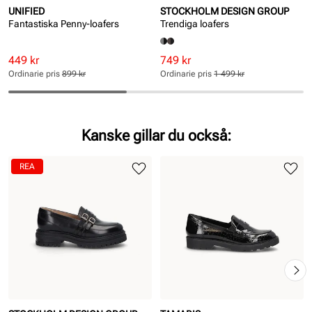
UNIFIED
STOCKHOLM DESIGN GROUP
Fantastiska Penny-loafers
Trendiga loafers
Rabatterat
Ordinarie
Rabatterat
Ordinarie
449 kr
749 kr
pris
pris
pris
pris
Ordinarie pris
899 kr
Ordinarie pris
1 499 kr
Pris
Pris
Pris
Pris
Kanske gillar du också:
REA