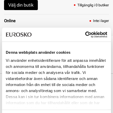
Välj din butik
Tillgänglig i 0 butiker
Online
Inte i lager
Den valda produkten är ej tillgänglig online
Öppet köp i 30 dagar
Click & Collect inom 30 minuter
Denna webbplats använder cookies
Leverans 3-7 dagar
Vi använder enhetsidentifierare för att anpassa innehållet
Gratis retur i butik
och annonserna till användarna, tillhandahålla funktioner
för sociala medier och analysera vår trafik. Vi
vidarebefordrar även sådana identifierare och annan
Beskrivning
information från din enhet till de sociala medier och
annons- och analysföretag som vi samarbetar med.
Snygg mockasin i lackskinn från Tamaris. Perfekt passform. Mjuka
material.
Dessa kan i sin tur kombinera informationen med annan
information som du har tillhandahållit eller som de har
samlat in när du har använt deras tjänster.
Art. nr
33157400