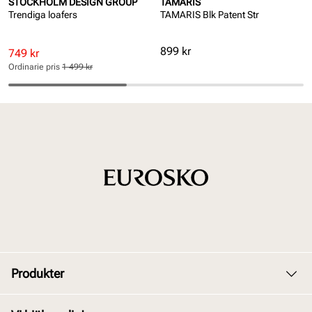
STOCKHOLM DESIGN GROUP
TAMARIS
Trendiga loafers
TAMARIS Blk Patent Str
Pris
899 kr
Rabatterat
Ordinarie
749 kr
pris
pris
Ordinarie pris
1 499 kr
Pris
Pris
Produkter
Dam