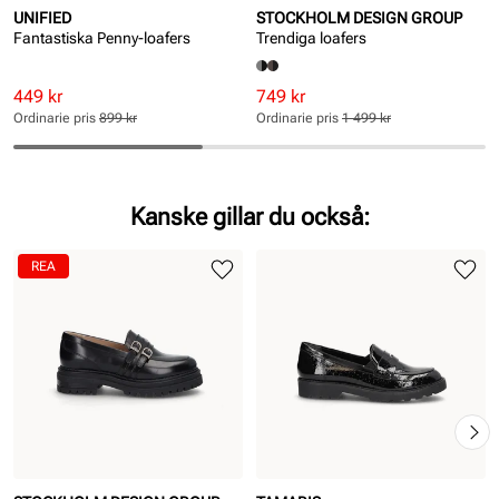
UNIFIED
STOCKHOLM DESIGN GROUP
Fantastiska Penny-loafers
Trendiga loafers
Rabatterat
Ordinarie
Rabatterat
Ordinarie
449 kr
749 kr
pris
pris
pris
pris
Ordinarie pris
899 kr
Ordinarie pris
1 499 kr
Pris
Pris
Pris
Pris
Kanske gillar du också:
REA