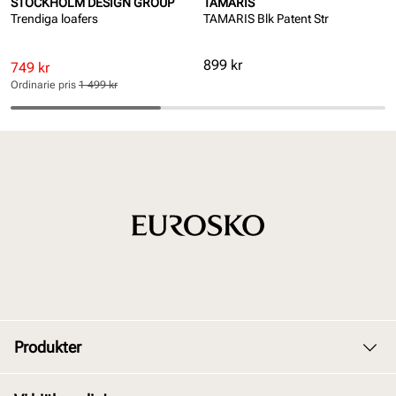
STOCKHOLM DESIGN GROUP
TAMARIS
Trendiga loafers
TAMARIS Blk Patent Str
Pris
899 kr
Rabatterat
Ordinarie
749 kr
pris
pris
Ordinarie pris
1 499 kr
Pris
Pris
Produkter
Dam