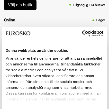
Välj din butik
Tillgänglig i 14 butiker
Online
I lager
Leverans 3 - 7 dagar
Öppet köp i 30 dagar
Click & Collect inom 30 minuter
Denna webbplats använder cookies
Leverans 3-7 dagar
Vi använder enhetsidentifierare för att anpassa innehållet
Gratis retur i butik
och annonserna till användarna, tillhandahålla funktioner
för sociala medier och analysera vår trafik. Vi
vidarebefordrar även sådana identifierare och annan
Beskrivning
information från din enhet till de sociala medier och
annons- och analysföretag som vi samarbetar med.
Snygg mockasin i lackskinn från Tamaris. Perfekt passform. Mjuka
material.
Dessa kan i sin tur kombinera informationen med annan
information som du har tillhandahållit eller som de har
samlat in när du har använt deras tjänster.
Art. nr
33157400