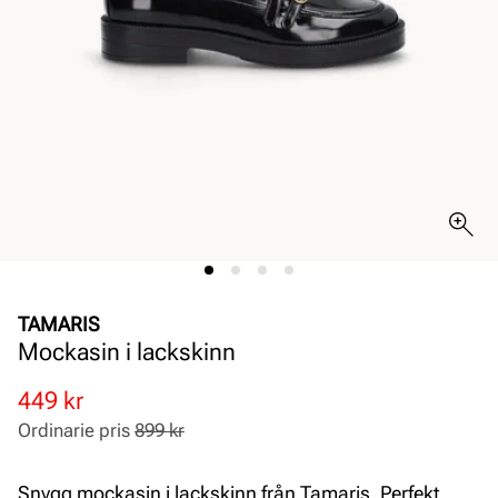
TAMARIS
Mockasin i lackskinn
Rabatterat
Ordinarie
449 kr
pris
pris
Ordinarie pris
899 kr
Pris
Pris
Snygg mockasin i lackskinn från Tamaris. Perfekt