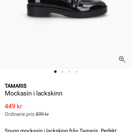
TAMARIS
Mockasin i lackskinn
Rabatterat
Ordinarie
449 kr
pris
pris
Ordinarie pris
899 kr
Pris
Pris
Snygg mockasin i lackskinn från Tamaris. Perfekt