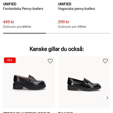
UNIFIED
UNIFIED
Fantastiska Penny-loafers
Veganska penny loafers
Rabatterat
Ordinarie
Rabatterat
Ordinarie
449 kr
399 kr
pris
pris
pris
pris
Ordinarie pris
899 kr
Ordinarie pris
799 kr
Pris
Pris
Pris
Pris
Kanske gillar du också:
REA