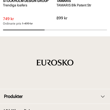
STOCKHOLM DESIGN GROUP
TAMARIS
Trendiga loafers
TAMARIS Blk Patent Str
Pris
899 kr
Rabatterat
Ordinarie
749 kr
pris
pris
Ordinarie pris
1 499 kr
Pris
Pris
Produkter
Dam