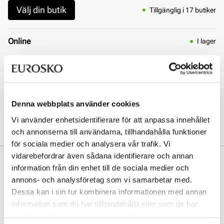
Välj din butik
Tillgänglig i 17 butiker
Online
I lager
Leverans 3 - 7 dagar
Öppet köp i 30 dagar
Click & Collect inom 30 minuter
Denna webbplats använder cookies
Leverans 3-7 dagar
Vi använder enhetsidentifierare för att anpassa innehållet
Gratis retur i butik
och annonserna till användarna, tillhandahålla funktioner
för sociala medier och analysera vår trafik. Vi
vidarebefordrar även sådana identifierare och annan
Beskrivning
information från din enhet till de sociala medier och
annons- och analysföretag som vi samarbetar med.
Snygg mockasin i lackskinn från Tamaris. Perfekt passform. Mjuka
material.
Dessa kan i sin tur kombinera informationen med annan
information som du har tillhandahållit eller som de har
samlat in när du har använt deras tjänster.
Art. nr
33157400